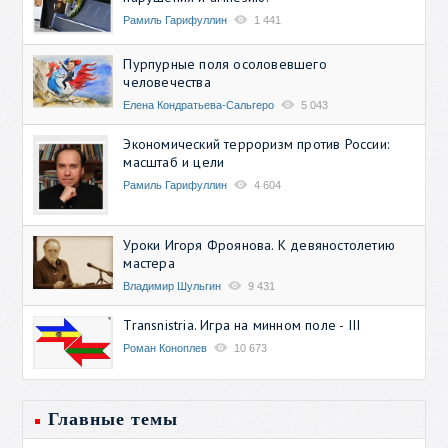
Рамиль Гарифуллин
1 441
Пурпурные поля осоловевшего
человечества
Елена Кондратьева-Сальгеро
5 043
Экономический терроризм против России:
масштаб и цели
Рамиль Гарифуллин
4 604
Уроки Игоря Фроянова. К девяностолетию
мастера
Владимир Шульгин
9 431
Transnistria. Игра на минном поле - III
Роман Коноплев
10 673
Главные темы