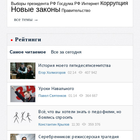
Коррупция
Выборы президента РФ
Госдума РФ
Интернет
Новые законы
Правительство
все темы →
Рейтинги
Самое читаемое
Все за сегодня
История моего пятидесятисемитства
Егор Холмогоров
02:14
407 942
Уроки Навального
Павел Святенков
01:14
364 667
Всё, что вы хотели знать о педофилии, но
боялись спросить
Константин Крылов
11:30
359 376
Серебренников: режиссерская трагедия