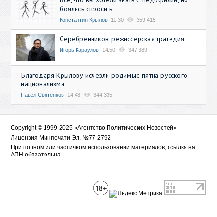
Всё, что вы хотели знать о педофилии, но
боялись спросить
Константин Крылов
11:30
359 415
Серебренников: режиссерская трагедия
Игорь Караулов
14:50
347 389
Благодаря Крылову исчезли родимые пятна русского
национализма
Павел Святенков
14:48
344 335
Copyright © 1999-2025 «Агентство Политических Новостей»
Лицензия Минпечати Эл. №77-2792
При полном или частичном использовании материалов, ссылка на
АПН обязательна