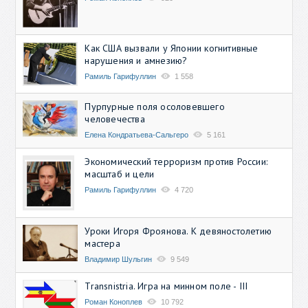
Как США вызвали у Японии когнитивные
нарушения и амнезию?
Рамиль Гарифуллин
1 558
Пурпурные поля осоловевшего
человечества
Елена Кондратьева-Сальгеро
5 161
Экономический терроризм против России:
масштаб и цели
Рамиль Гарифуллин
4 720
Уроки Игоря Фроянова. К девяностолетию
мастера
Владимир Шульгин
9 549
Transnistria. Игра на минном поле - III
Роман Коноплев
10 792