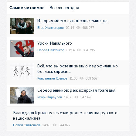
Самое читаемое
Все за сегодня
История моего пятидесятисемитства
Егор Холмогоров
02:14
408 077
Уроки Навального
Павел Святенков
01:14
364 795
Всё, что вы хотели знать о педофилии, но
боялись спросить
Константин Крылов
11:30
359 507
Серебренников: режиссерская трагедия
Игорь Караулов
14:50
347 478
Благодаря Крылову исчезли родимые пятна русского
национализма
Павел Святенков
14:48
344 877