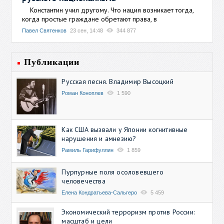
Константин учил другому. Что нация возникает тогда,
когда простые граждане обретают права, в
Павел Святенков
23 сен, 14:48
344 877
Публикации
Русская песня. Владимир Высоцкий
Роман Коноплев
1 590
Как США вызвали у Японии когнитивные
нарушения и амнезию?
Рамиль Гарифуллин
1 859
Пурпурные поля осоловевшего
человечества
Елена Кондратьева-Сальгеро
5 459
Экономический терроризм против России:
масштаб и цели