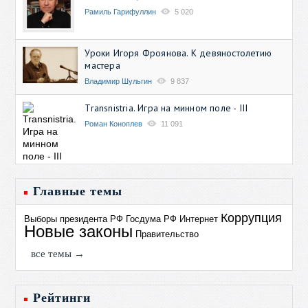
Рамиль Гарифуллин
5 020
Уроки Игоря Фроянова. К девяностолетию
мастера
Владимир Шульгин
9 837
Transnistria. Игра на минном поле - III
Роман Коноплев
11 091
Главные темы
Коррупция
Выборы президента РФ
Госдума РФ
Интернет
Новые законы
Правительство
все темы →
Рейтинги