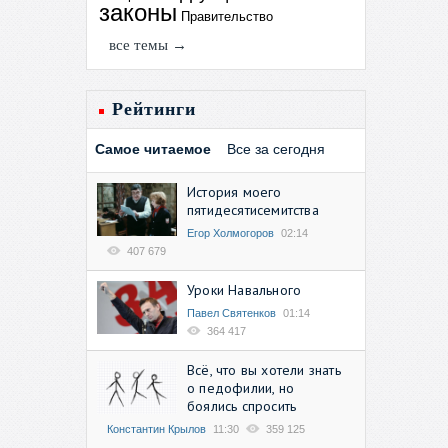
законы
Правительство
все темы →
Рейтинги
Самое читаемое
Все за сегодня
История моего
пятидесятисемитства
Егор Холмогоров
02:14
407 679
Уроки Навального
Павел Святенков
01:14
364 417
Всё, что вы хотели знать
о педофилии, но
боялись спросить
Константин Крылов
11:30
359 125