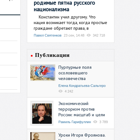
родимые пятна русского
национализма
Константин учил другому. Что
нация возникает тогда, когда простые
граждане обретают права, в
Павел Святенков
23 сен, 14:48
342 718
Публикации
Пурпурные поля
осоловевшего
человечества
Елена Кондратьева-Сальгеро
4 242
Экономический
терроризм против
России: масштаб и цели
Рамиль Гарифуллин
3 789
Уроки Игоря Фроянова.