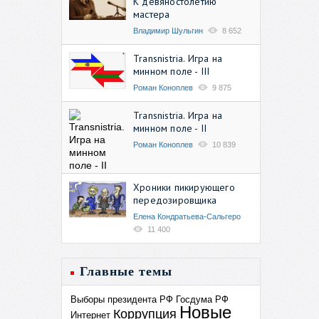
К девяностолетию
мастера
Владимир Шульгин
8 652
Transnistria. Игра на
минном поле - III
Роман Коноплев
9 875
Transnistria. Игра на
минном поле - II
Роман Коноплев
10 839
Хроники пикирующего
передозировщика
Елена Кондратьева-Сальгеро
11 400
Главные темы
Выборы президента РФ
Госдума РФ
Новые
Коррупция
Интернет