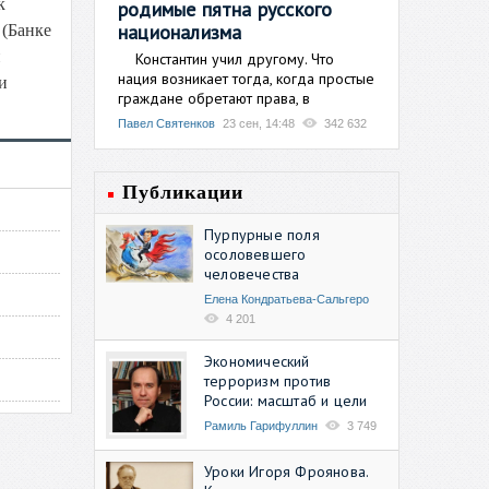
к
родимые пятна русского
национализма
 (Банке
н
Константин учил другому. Что
нация возникает тогда, когда простые
и
граждане обретают права, в
Павел Святенков
23 сен, 14:48
342 632
Публикации
Пурпурные поля
осоловевшего
человечества
Елена Кондратьева-Сальгеро
4 201
Экономический
терроризм против
России: масштаб и цели
Рамиль Гарифуллин
3 749
Уроки Игоря Фроянова.