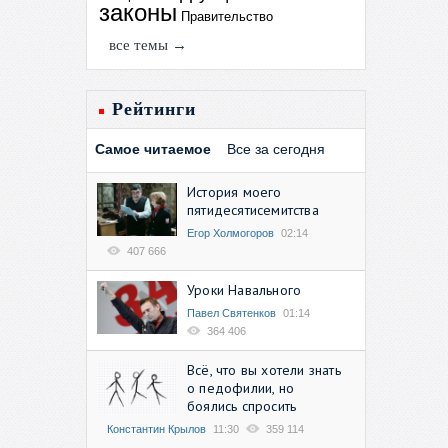
законы
Правительство
все темы →
Рейтинги
Самое читаемое
Все за сегодня
История моего
пятидесятисемитства
Егор Холмогоров
02:14
407 666
Уроки Навального
Павел Святенков
01:14
364 406
Всё, что вы хотели знать
о педофилии, но
боялись спросить
Константин Крылов
11:30
359 114