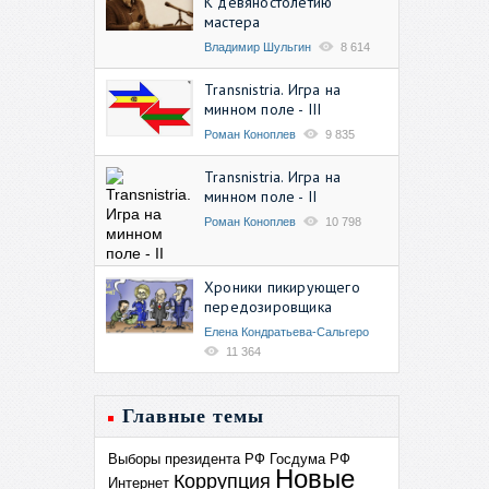
К девяностолетию
мастера
Владимир Шульгин
8 614
Transnistria. Игра на
минном поле - III
Роман Коноплев
9 835
Transnistria. Игра на
минном поле - II
Роман Коноплев
10 798
Хроники пикирующего
передозировщика
Елена Кондратьева-Сальгеро
11 364
Главные темы
Выборы президента РФ
Госдума РФ
Новые
Коррупция
Интернет