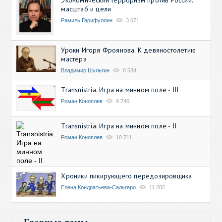
масштаб и цели
Рамиль Гарифуллин
3 671
Уроки Игоря Фроянова. К девяностолетию
мастера
Владимир Шульгин
8 534
Transnistria. Игра на минном поле - III
Роман Коноплев
9 746
Transnistria. Игра на минном поле - II
Роман Коноплев
10 711
Хроники пикирующего передозировщика
Елена Кондратьева-Сальгеро
11 282