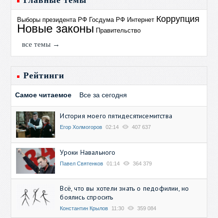
Главные темы
Коррупция
Выборы президента РФ
Госдума РФ
Интернет
Новые законы
Правительство
все темы →
Рейтинги
Самое читаемое
Все за сегодня
История моего пятидесятисемитства
Егор Холмогоров
02:14
407 637
Уроки Навального
Павел Святенков
01:14
364 379
Всё, что вы хотели знать о педофилии, но
боялись спросить
Константин Крылов
11:30
359 084