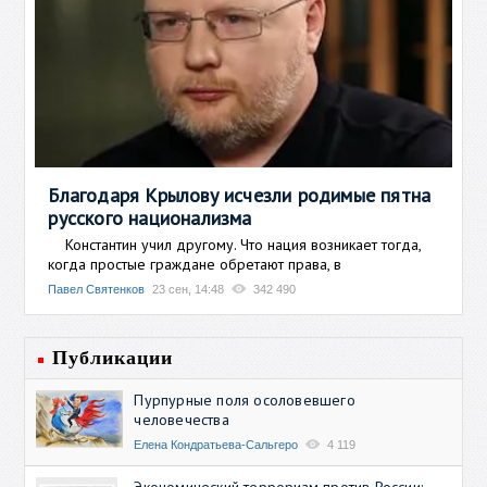
Благодаря Крылову исчезли родимые пятна
русского национализма
Константин учил другому. Что нация возникает тогда,
когда простые граждане обретают права, в
Павел Святенков
23 сен, 14:48
342 490
Публикации
Пурпурные поля осоловевшего
человечества
Елена Кондратьева-Сальгеро
4 119
Экономический терроризм против России: