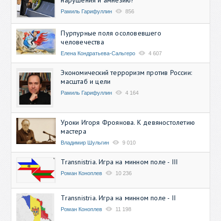
Рамиль Гарифуллин
856
Пурпурные поля осоловевшего
человечества
Елена Кондратьева-Сальгеро
4 607
Экономический терроризм против России:
масштаб и цели
Рамиль Гарифуллин
4 164
Уроки Игоря Фроянова. К девяностолетию
мастера
Владимир Шульгин
9 010
Transnistria. Игра на минном поле - III
Роман Коноплев
10 236
Transnistria. Игра на минном поле - II
Роман Коноплев
11 198