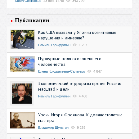
Павел Святенков
23 сен, 14:48
343 799
Публикации
Как США вызвали у Японии когнитивные
нарушения и амнезию?
Рамиль Гарифуллин
1 257
Пурпурные поля осоловевшего
человечества
Елена Кондратьева-Сальгеро
4 847
Экономический терроризм против России:
масштаб и цели
Рамиль Гарифуллин
4 408
Уроки Игоря Фроянова. К девяностолетию
мастера
Владимир Шульгин
9 239