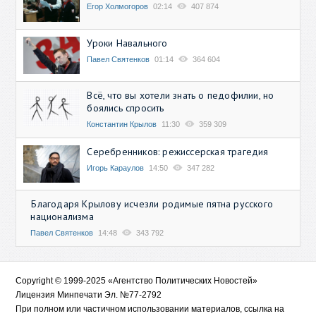
Егор Холмогоров
02:14
407 874
Уроки Навального
Павел Святенков
01:14
364 604
Всё, что вы хотели знать о педофилии, но
боялись спросить
Константин Крылов
11:30
359 309
Серебренников: режиссерская трагедия
Игорь Караулов
14:50
347 282
Благодаря Крылову исчезли родимые пятна русского
национализма
Павел Святенков
14:48
343 792
Copyright © 1999-2025 «Агентство Политических Новостей»
Лицензия Минпечати Эл. №77-2792
При полном или частичном использовании материалов, ссылка на