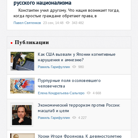
русского национализма
Константин учил другому. Что нация возникает тогда,
когда простые граждане обретают права, в
Павел Святенков
23 сен, 14:48
343 482
Публикации
Как США вызвали у Японии когнитивные
нарушения и амнезию?
Рамиль Гарифуллин
980
Пурпурные поля осоловевшего
человечества
Елена Кондратьева-Сальгеро
4 668
Экономический терроризм против России:
масштаб и цели
Рамиль Гарифуллин
4 227
Уроки Игоря Фроянова. К девяностолетию