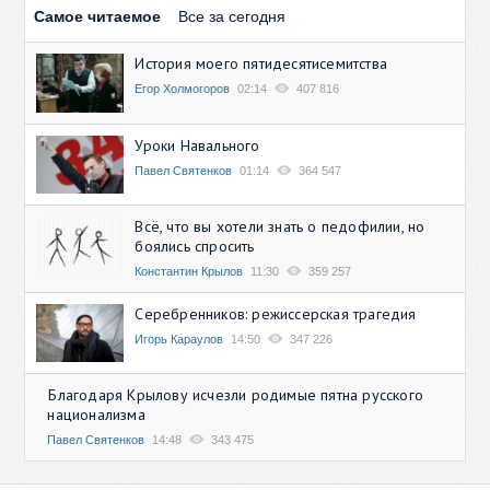
Самое читаемое
Все за сегодня
История моего пятидесятисемитства
Егор Холмогоров
02:14
407 816
Уроки Навального
Павел Святенков
01:14
364 547
Всё, что вы хотели знать о педофилии, но
боялись спросить
Константин Крылов
11:30
359 257
Серебренников: режиссерская трагедия
Игорь Караулов
14:50
347 226
Благодаря Крылову исчезли родимые пятна русского
национализма
Павел Святенков
14:48
343 475