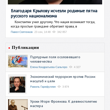
Благодаря Крылову исчезли родимые пятна
русского национализма
Константин учил другому. Что нация возникает тогда,
когда простые граждане обретают права, в
Павел Святенков
23 сен, 14:48
342 857
Публикации
Пурпурные поля осоловевшего
человечества
Елена Кондратьева-Сальгеро
4 327
Экономический терроризм против России:
масштаб и цели
Рамиль Гарифуллин
3 874
Уроки Игоря Фроянова. К девяностолетию
мастера