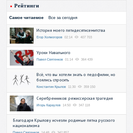
Рейтинги
Самое читаемое
Все за сегодня
История моего пятидесятисемитства
Егор Холмогоров
02:14
407 703
Уроки Навального
Павел Святенков
01:14
364 439
Всё, что вы хотели знать о педофилии, но
боялись спросить
Константин Крылов
11:30
359 150
Серебренников: режиссерская трагедия
Игорь Караулов
14:50
347 118
Благодаря Крылову исчезли родимые пятна русского
национализма
Павел Святенков
14:48
342 857