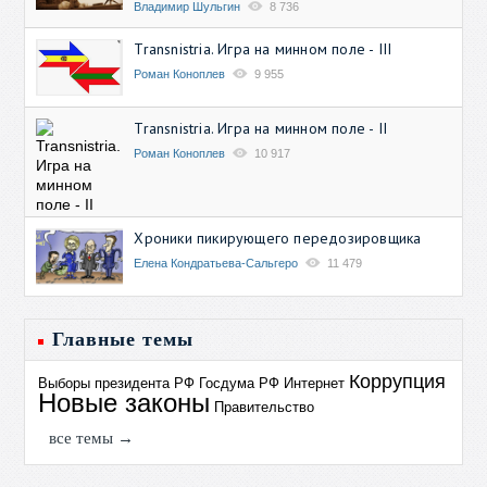
Владимир Шульгин
8 736
Transnistria. Игра на минном поле - III
Роман Коноплев
9 955
Transnistria. Игра на минном поле - II
Роман Коноплев
10 917
Хроники пикирующего передозировщика
Елена Кондратьева-Сальгеро
11 479
Главные темы
Коррупция
Выборы президента РФ
Госдума РФ
Интернет
Новые законы
Правительство
все темы →