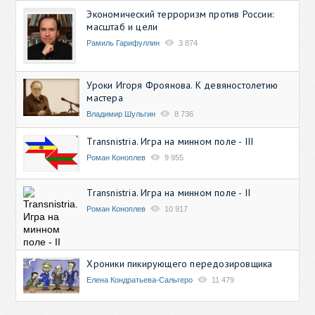
Экономический терроризм против России:
масштаб и цели
Рамиль Гарифуллин
3 874
Уроки Игоря Фроянова. К девяностолетию
мастера
Владимир Шульгин
8 736
Transnistria. Игра на минном поле - III
Роман Коноплев
9 955
Transnistria. Игра на минном поле - II
Роман Коноплев
10 917
Хроники пикирующего передозировщика
Елена Кондратьева-Сальгеро
11 479