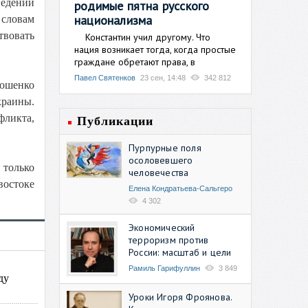
ведении
родимые пятна русского
национализма
 словам
вовать
Константин учил другому. Что
нация возникает тогда, когда простые
граждане обретают права, в
Павел Святенков
23 сен, 14:48
342 812
рошенко
краины.
фликта,
Публикации
Пурпурные поля
осоловевшего
 только
человечества
востоке
Елена Кондратьева-Сальгеро
4 302
Экономический
терроризм против
России: масштаб и цели
Рамиль Гарифуллин
3 849
ду
Уроки Игоря Фроянова.