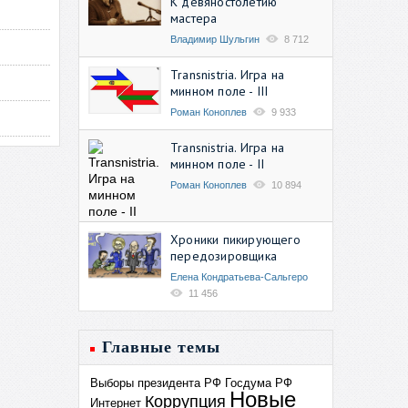
К девяностолетию
мастера
Владимир Шульгин
8 712
Transnistria. Игра на
минном поле - III
Роман Коноплев
9 933
Transnistria. Игра на
минном поле - II
Роман Коноплев
10 894
Хроники пикирующего
передозировщика
Елена Кондратьева-Сальгеро
11 456
Главные темы
Выборы президента РФ
Госдума РФ
Новые
Коррупция
Интернет