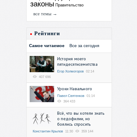
законы
Правительство
все темы →
Рейтинги
Самое читаемое
Все за сегодня
История моего
пятидесятисемитства
Егор Холмогоров
02:14
407 696
Уроки Навального
Павел Святенков
01:14
364 433
Всё, что вы хотели знать
о педофилии, но
боялись спросить
Константин Крылов
11:30
359 144