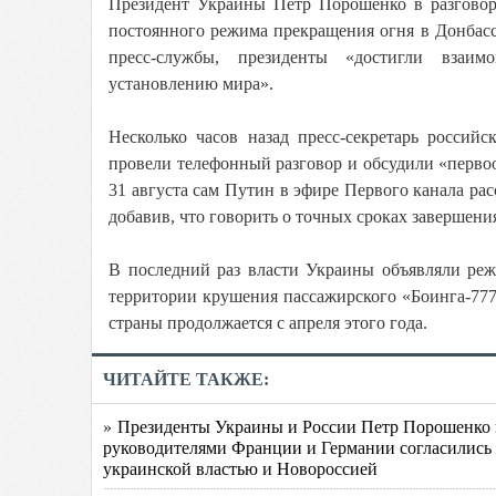
Президент Украины Петр Порошенко в разгово
постоянного режима прекращения огня в Донбасс
пресс-службы, президенты «достигли взаим
установлению мира».
Несколько часов назад пресс-секретарь росси
провели телефонный разговор и обсудили «перв
31 августа сам Путин в эфире Первого канала ра
добавив, что говорить о точных сроках завершен
В последний раз власти Украины объявляли реж
территории крушения пассажирского «Боинга-777»
страны продолжается с апреля этого года.
ЧИТАЙТЕ ТАКЖЕ:
» Президенты Украины и России Петр Порошенко и
руководителями Франции и Германии согласились 
украинской властью и Новороссией