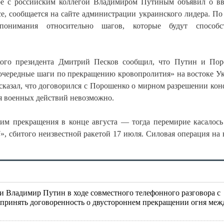
ре с российским коллегой Владимиром Путиным объявил о в
е, сообщается на сайте администрации украинского лидера. По
опонимания относительно шагов, которые будут способст
йского президента Дмитрий Песков сообщил, что Путин и По
оочередные шаги по прекращению кровопролития» на востоке У
ссказал, что договорился с Порошенко о мирном разрешении кон
ия военных действий невозможно.
им прекращения в конце августа — тогда перемирие касалось
, сбитого неизвестной ракетой 17 июля. Силовая операция на 
 Владимир Путин в ходе совместного телефонного разговора с
принять договоренность о двустороннем прекращении огня меж