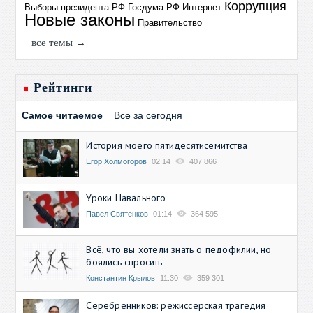
Коррупция
Выборы президента РФ
Госдума РФ
Интернет
Новые законы
Правительство
все темы →
Рейтинги
Самое читаемое
Все за сегодня
История моего пятидесятисемитства
Егор Холмогоров
02:14
407 866
Уроки Навального
Павел Святенков
01:14
364 595
Всё, что вы хотели знать о педофилии, но
боялись спросить
Константин Крылов
11:30
359 301
Серебренников: режиссерская трагедия