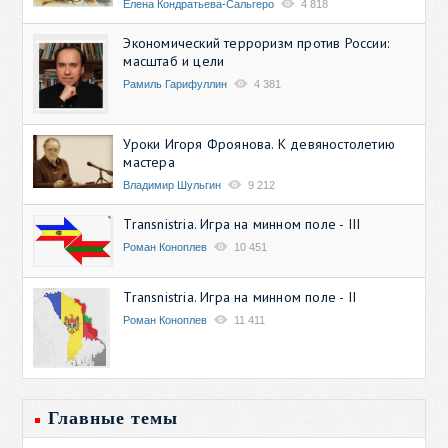
Елена Кондратьева-Сальгеро
4 818
Экономический терроризм против России:
масштаб и цели
Рамиль Гарифуллин
4 381
Уроки Игоря Фроянова. К девяностолетию
мастера
Владимир Шульгин
9 212
Transnistria. Игра на минном поле - III
Роман Коноплев
10 451
Transnistria. Игра на минном поле - II
Роман Коноплев
11 411
Главные темы