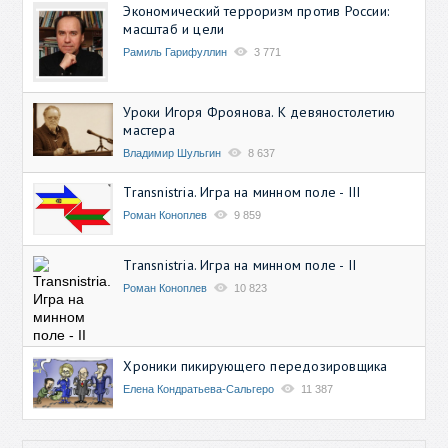
Экономический терроризм против России:
масштаб и цели
Рамиль Гарифуллин
3 771
Уроки Игоря Фроянова. К девяностолетию
мастера
Владимир Шульгин
8 637
Transnistria. Игра на минном поле - III
Роман Коноплев
9 859
Transnistria. Игра на минном поле - II
Роман Коноплев
10 823
Хроники пикирующего передозировщика
Елена Кондратьева-Сальгеро
11 387