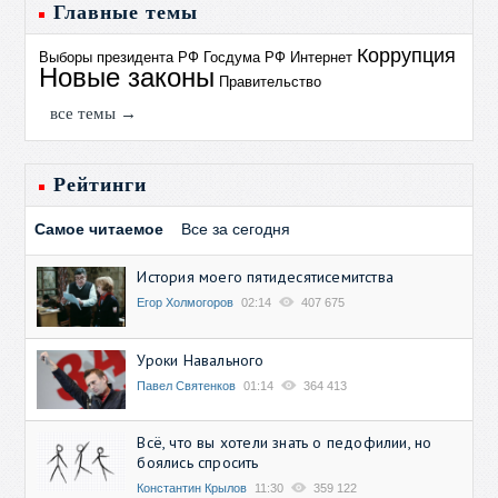
Главные темы
Коррупция
Выборы президента РФ
Госдума РФ
Интернет
Новые законы
Правительство
все темы →
Рейтинги
Самое читаемое
Все за сегодня
История моего пятидесятисемитства
Егор Холмогоров
02:14
407 675
Уроки Навального
Павел Святенков
01:14
364 413
Всё, что вы хотели знать о педофилии, но
боялись спросить
Константин Крылов
11:30
359 122