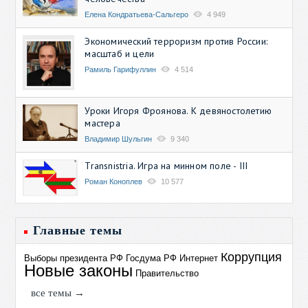
Елена Кондратьева-Сальгеро
4 949
Экономический терроризм против России:
масштаб и цели
Рамиль Гарифуллин
4 514
Уроки Игоря Фроянова. К девяностолетию
мастера
Владимир Шульгин
9 340
Transnistria. Игра на минном поле - III
Роман Коноплев
10 577
Главные темы
Коррупция
Выборы президента РФ
Госдума РФ
Интернет
Новые законы
Правительство
все темы →