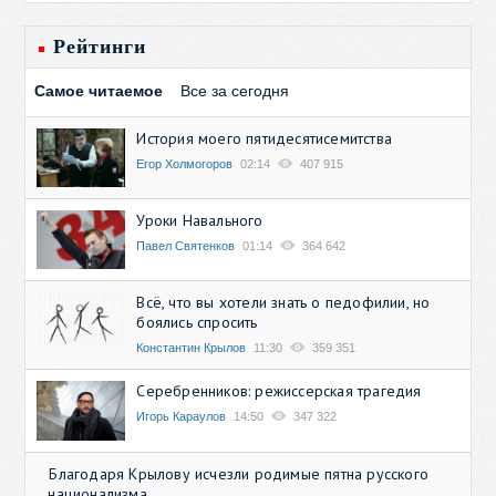
Рейтинги
Самое читаемое
Все за сегодня
История моего пятидесятисемитства
Егор Холмогоров
02:14
407 915
Уроки Навального
Павел Святенков
01:14
364 642
Всё, что вы хотели знать о педофилии, но
боялись спросить
Константин Крылов
11:30
359 351
Серебренников: режиссерская трагедия
Игорь Караулов
14:50
347 322
Благодаря Крылову исчезли родимые пятна русского
национализма