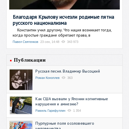
Благодаря Крылову исчезли родимые пятна
русского национализма
Константин учил другому. Что нация возникает тогда,
когда простые граждане обретают права, в
Павел Святенков
23 сен, 14:48
343 973
Публикации
Русская песня. Владимир Высоцкий
Роман Коноплев
363
Как США вызвали у Японии когнитивные
нарушения и амнезию?
Рамиль Гарифуллин
1 354
Пурпурные поля осоловевшего
человечества