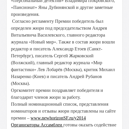
«Персональный детектив» Владимира Покровского,
«Пансионат» Яны Дубинянской и другие заметные
произведения.
Согласно регламенту Премии победитель был
определен жюри под председательством Андрея
Витальевича Василевского, главного редактора
журнала «Новый мир». Также в состав жюри вошли
редактор и писатель Александр Етоев (Санкт-
Петербург), писатель Сергей Жарковский
(Волжский), главный редактор журнала «Мир
фантастики» Лев Лобарёв (Москва), критик Михаил
Назаренко (Киев) и писатель Андрей Рубанов
(Москва).
Оргкомитет премии поздравляет победителя и
благодарит членов жюри за работу.
Полный номинационный список, представления
номинаторов и отзывы жюри представлены на сайте
премии –
www.newhorizonSF.ru/y2014
Организаторы Ассамблеи
готовы оказать содействие