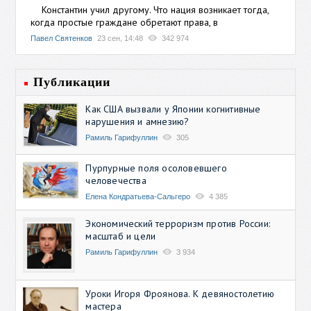
Константин учил другому. Что нация возникает тогда,
когда простые граждане обретают права, в
Павел Святенков
23 сен, 14:48
342 974
Публикации
Как США вызвали у Японии когнитивные
нарушения и амнезию?
Рамиль Гарифуллин
305
Пурпурные поля осоловевшего
человечества
Елена Кондратьева-Сальгеро
4 385
Экономический терроризм против России:
масштаб и цели
Рамиль Гарифуллин
3 934
Уроки Игоря Фроянова. К девяностолетию
мастера