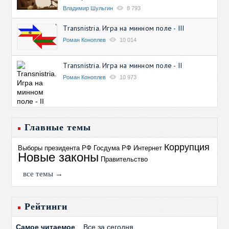
Владимир Шульгин
8 793
Transnistria. Игра на минном поле - III
Роман Коноплев
10 014
Transnistria. Игра на минном поле - II
Роман Коноплев
10 973
Главные темы
Коррупция
Выборы президента РФ
Госдума РФ
Интернет
Новые законы
Правительство
все темы →
Рейтинги
Самое читаемое
Все за сегодня