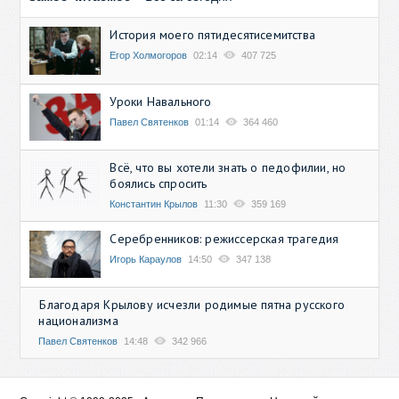
История моего пятидесятисемитства
Егор Холмогоров
02:14
407 725
Уроки Навального
Павел Святенков
01:14
364 460
Всё, что вы хотели знать о педофилии, но
боялись спросить
Константин Крылов
11:30
359 169
Серебренников: режиссерская трагедия
Игорь Караулов
14:50
347 138
Благодаря Крылову исчезли родимые пятна русского
национализма
Павел Святенков
14:48
342 966