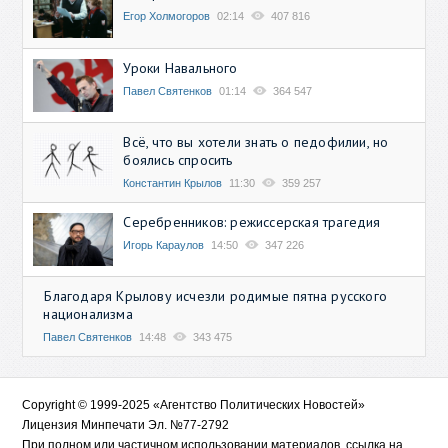
Егор Холмогоров
02:14
407 816
Уроки Навального
Павел Святенков
01:14
364 547
Всё, что вы хотели знать о педофилии, но
боялись спросить
Константин Крылов
11:30
359 257
Серебренников: режиссерская трагедия
Игорь Караулов
14:50
347 226
Благодаря Крылову исчезли родимые пятна русского
национализма
Павел Святенков
14:48
343 475
Copyright © 1999-2025 «Агентство Политических Новостей»
Лицензия Минпечати Эл. №77-2792
При полном или частичном использовании материалов, ссылка на