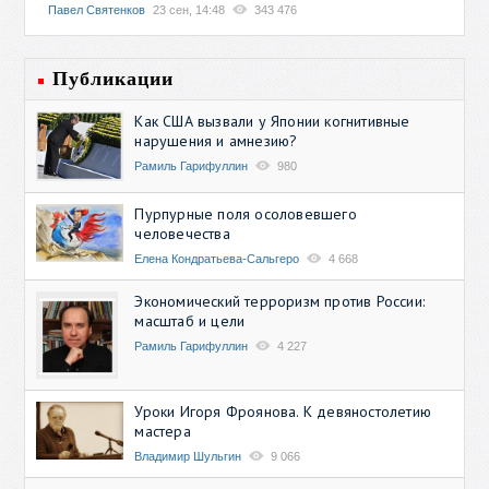
Павел Святенков
23 сен, 14:48
343 476
Публикации
Как США вызвали у Японии когнитивные
нарушения и амнезию?
Рамиль Гарифуллин
980
Пурпурные поля осоловевшего
человечества
Елена Кондратьева-Сальгеро
4 668
Экономический терроризм против России:
масштаб и цели
Рамиль Гарифуллин
4 227
Уроки Игоря Фроянова. К девяностолетию
мастера
Владимир Шульгин
9 066