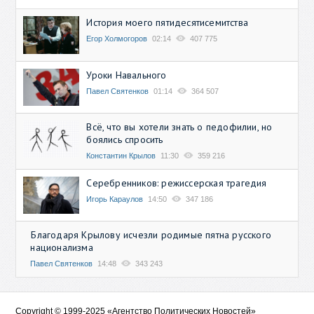
История моего пятидесятисемитства
Егор Холмогоров
02:14
407 775
Уроки Навального
Павел Святенков
01:14
364 507
Всё, что вы хотели знать о педофилии, но
боялись спросить
Константин Крылов
11:30
359 216
Серебренников: режиссерская трагедия
Игорь Караулов
14:50
347 186
Благодаря Крылову исчезли родимые пятна русского
национализма
Павел Святенков
14:48
343 243
Copyright © 1999-2025 «Агентство Политических Новостей»