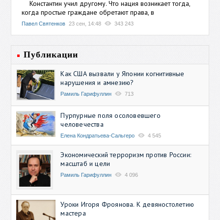
Константин учил другому. Что нация возникает тогда,
когда простые граждане обретают права, в
Павел Святенков
23 сен, 14:48
343 243
Публикации
Как США вызвали у Японии когнитивные
нарушения и амнезию?
Рамиль Гарифуллин
713
Пурпурные поля осоловевшего
человечества
Елена Кондратьева-Сальгеро
4 545
Экономический терроризм против России:
масштаб и цели
Рамиль Гарифуллин
4 096
Уроки Игоря Фроянова. К девяностолетию
мастера