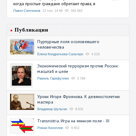
когда простые граждане обретают права, в
Павел Святенков
23 сен, 14:48
342 662
Публикации
Пурпурные поля осоловевшего
человечества
Елена Кондратьева-Сальгеро
4 219
Экономический терроризм против России:
масштаб и цели
Рамиль Гарифуллин
3 766
Уроки Игоря Фроянова. К девяностолетию
мастера
Владимир Шульгин
8 631
Transnistria. Игра на минном поле - III
Роман Коноплев
9 853