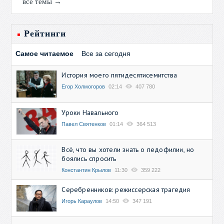
все темы →
Рейтинги
Самое читаемое
Все за сегодня
История моего пятидесятисемитства
Егор Холмогоров
02:14
407 780
Уроки Навального
Павел Святенков
01:14
364 513
Всё, что вы хотели знать о педофилии, но
боялись спросить
Константин Крылов
11:30
359 222
Серебренников: режиссерская трагедия
Игорь Караулов
14:50
347 191