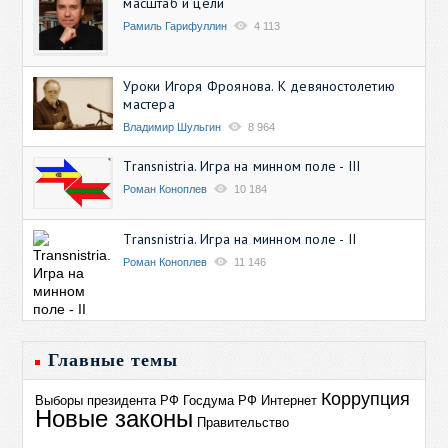
масштаб и цели
Рамиль Гарифуллин
4 113
Уроки Игоря Фроянова. К девяностолетию
мастера
Владимир Шульгин
8 964
Transnistria. Игра на минном поле - III
Роман Коноплев
10 184
Transnistria. Игра на минном поле - II
Роман Коноплев
11 146
Главные темы
Коррупция
Выборы президента РФ
Госдума РФ
Интернет
Новые законы
Правительство