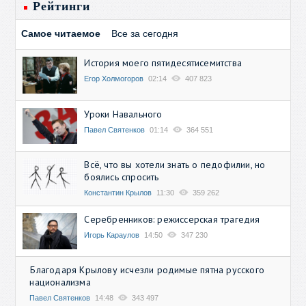
Рейтинги
Самое читаемое
Все за сегодня
История моего пятидесятисемитства
Егор Холмогоров
02:14
407 823
Уроки Навального
Павел Святенков
01:14
364 551
Всё, что вы хотели знать о педофилии, но
боялись спросить
Константин Крылов
11:30
359 262
Серебренников: режиссерская трагедия
Игорь Караулов
14:50
347 230
Благодаря Крылову исчезли родимые пятна русского
национализма
Павел Святенков
14:48
343 497