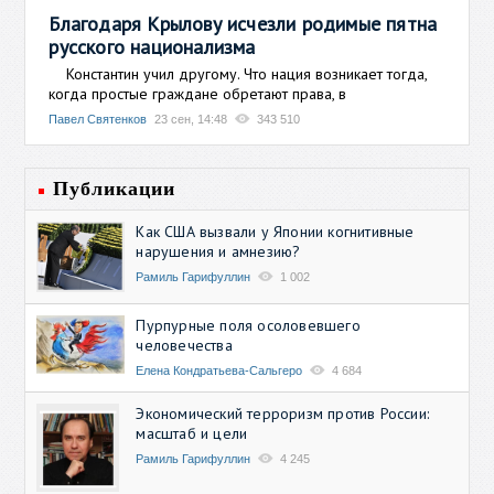
Благодаря Крылову исчезли родимые пятна
русского национализма
Константин учил другому. Что нация возникает тогда,
когда простые граждане обретают права, в
Павел Святенков
23 сен, 14:48
343 510
Публикации
Как США вызвали у Японии когнитивные
нарушения и амнезию?
Рамиль Гарифуллин
1 002
Пурпурные поля осоловевшего
человечества
Елена Кондратьева-Сальгеро
4 684
Экономический терроризм против России:
масштаб и цели
Рамиль Гарифуллин
4 245