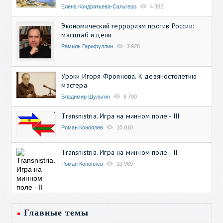
Елена Кондратьева-Сальгеро
4 382
Экономический терроризм против России:
масштаб и цели
Рамиль Гарифуллин
3 928
Уроки Игоря Фроянова. К девяностолетию
мастера
Владимир Шульгин
8 790
Transnistria. Игра на минном поле - III
Роман Коноплев
10 010
Transnistria. Игра на минном поле - II
Роман Коноплев
10 969
Главные темы