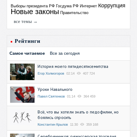
Коррупция
Выборы президента РФ
Госдума РФ
Интернет
Новые законы
Правительство
все темы →
Рейтинги
Самое читаемое
Все за сегодня
История моего пятидесятисемитства
Егор Холмогоров
02:14
407 724
Уроки Навального
Павел Святенков
01:14
364 459
Всё, что вы хотели знать о педофилии, но
боялись спросить
Константин Крылов
11:30
359 168
Серебренников: режиссерская трагедия