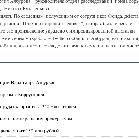
ргия Албурова – руководителя отдела расследований Фонда борь
да Никиты Кулаченкова.
няют. По сведениям, полученным от сотрудников Фонда, действ
. картиной "Плохой и хороший человек", которая была изъята из
что это произведение украдено с импровизированной выставки
 же в своем микроблоге Twitter сообщил и Албуров, написавший,
добавил, что вместе со следователями к нему пришел в том числе
зиции Владимира Ашуркова
Борьбы с Коррупцией
рудах квартиру за 240 млн. рублей
ность после решения прокуратуры
риже стоит 150 млн рублей