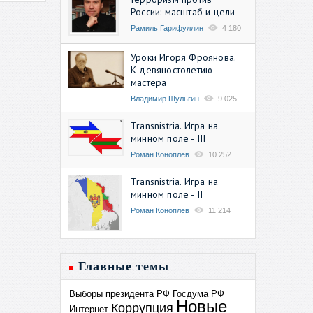
России: масштаб и цели
Рамиль Гарифуллин
4 180
Уроки Игоря Фроянова.
К девяностолетию
мастера
Владимир Шульгин
9 025
Transnistria. Игра на
минном поле - III
Роман Коноплев
10 252
Transnistria. Игра на
минном поле - II
Роман Коноплев
11 214
Главные темы
Выборы президента РФ
Госдума РФ
Новые
Коррупция
Интернет