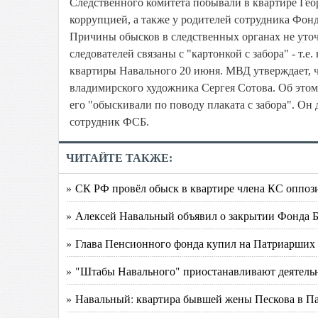
Следственного комитета побывали в квартире Гео
коррупцией, а также у родителей сотрудника Фон
Причины обысков в следственных органах не уточ
следователей связаны с "картонкой с забора" - т.е
квартиры Навального 20 июня. МВД утверждает, 
владимирского художника Сергея Сотова. Об этом
его "обыскивали по поводу плаката с забора". Он 
сотрудник ФСБ.
ЧИТАЙТЕ ТАКЖЕ:
» СК РФ провёл обыск в квартире члена КС оппо
» Алексей Навальный объявил о закрытии Фонда 
» Глава Пенсионного фонда купил на Патриарших п
» "Штабы Навального" приостанавливают деятель
» Навальный: квартира бывшей жены Пескова в Па