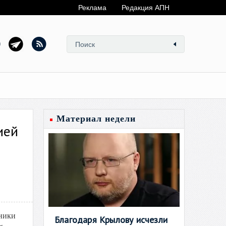
Реклама
Редакция АПН
Материал недели
ией
дники
Благодаря Крылову исчезли