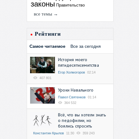
законы
Правительство
все темы →
Рейтинги
Самое читаемое
Все за сегодня
История моего
пятидесятисемитства
Егор Холмогоров
02:14
407 801
Уроки Навального
Павел Святенков
01:14
364 532
Всё, что вы хотели знать
о педофилии, но
боялись спросить
Константин Крылов
11:30
359 243