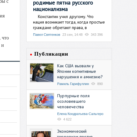
бы с
родимые пятна русского
национализма
ия
Константин учил другому. Что
нация возникает тогда, когда простые
граждане обретают права, в
Павел Святенков
23 сен, 14:48
343 396
 что
 и
Публикации
Как США вызвали у
Японии когнитивные
нарушения и амнезию?
Рамиль Гарифуллин
890
Пурпурные поля
осоловевшего
человечества
Елена Кондратьева-Сальгеро
4 622
Экономический
терроризм против