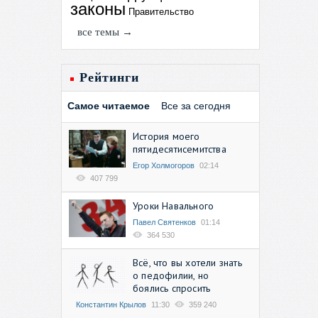
законы
Правительство
все темы →
Рейтинги
Самое читаемое
Все за сегодня
История моего
пятидесятисемитства
Егор Холмогоров
02:14
407 799
Уроки Навального
Павел Святенков
01:14
364 530
Всё, что вы хотели знать
о педофилии, но
боялись спросить
Константин Крылов
11:30
359 240