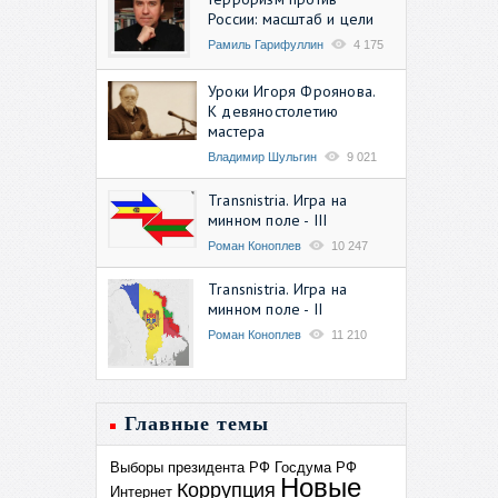
России: масштаб и цели
Рамиль Гарифуллин
4 175
Уроки Игоря Фроянова.
К девяностолетию
мастера
Владимир Шульгин
9 021
Transnistria. Игра на
минном поле - III
Роман Коноплев
10 247
Transnistria. Игра на
минном поле - II
Роман Коноплев
11 210
Главные темы
Выборы президента РФ
Госдума РФ
Новые
Коррупция
Интернет