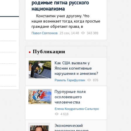
родимые пятна русского
национализма
Константин учил другому. Что
нация возникает тогда, когда простые
граждане обретают права, в
Павел Святенков
23 сен, 14:48
343 389
Публикации
Как США вызвали у
Японии когнитивные
нарушения и амнезию?
Рамиль Гарифуллин
876
Пурпурные поля
осоловевшего
человечества
Елена Кондратьева-Сальгеро
4 618
Экономический
терроризм против