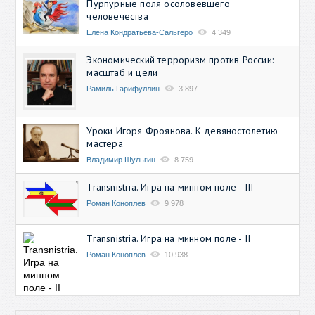
Пурпурные поля осоловевшего
человечества
Елена Кондратьева-Сальгеро
4 349
Экономический терроризм против России:
масштаб и цели
Рамиль Гарифуллин
3 897
Уроки Игоря Фроянова. К девяностолетию
мастера
Владимир Шульгин
8 759
Transnistria. Игра на минном поле - III
Роман Коноплев
9 978
Transnistria. Игра на минном поле - II
Роман Коноплев
10 938