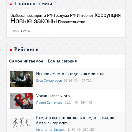
Главные темы
Коррупция
Выборы президента РФ
Госдума РФ
Интернет
Новые законы
Правительство
все темы →
Рейтинги
Самое читаемое
Все за сегодня
История моего пятидесятисемитства
Егор Холмогоров
02:14
407 713
Уроки Навального
Павел Святенков
01:14
364 448
Всё, что вы хотели знать о педофилии, но
боялись спросить
Константин Крылов
11:30
359 157