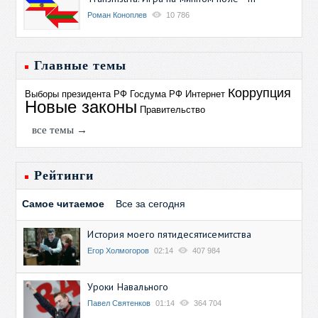
Роман Коноплев
10 786
Главные темы
Коррупция
Выборы президента РФ
Госдума РФ
Интернет
Новые законы
Правительство
все темы →
Рейтинги
Самое читаемое
Все за сегодня
История моего пятидесятисемитства
Егор Холмогоров
02:14
407 984
Уроки Навального
Павел Святенков
01:14
364 704