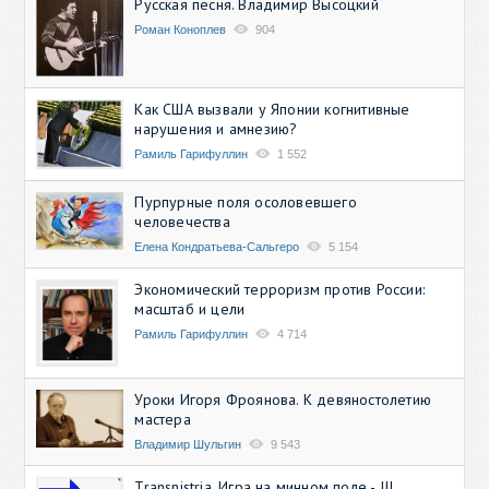
Русская песня. Владимир Высоцкий
Роман Коноплев
904
Как США вызвали у Японии когнитивные
нарушения и амнезию?
Рамиль Гарифуллин
1 552
Пурпурные поля осоловевшего
человечества
Елена Кондратьева-Сальгеро
5 154
Экономический терроризм против России:
масштаб и цели
Рамиль Гарифуллин
4 714
Уроки Игоря Фроянова. К девяностолетию
мастера
Владимир Шульгин
9 543
Transnistria. Игра на минном поле - III