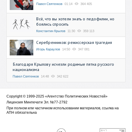
Павел Святенков
01:14
364 405
Всё, что вы хотели знать о педофилии, но
боялись спросить
Константин Крылов
11:30
359 113
Серебренников: режиссерская трагедия
Игорь Караулов
14:50
347 081
Благодаря Крылову исчезли родимые пятна русского
национализма
Павел Святенков
14:48
342 622
Copyright © 1999-2025 «Агентство Политических Новостей»
Лицензия Минпечати Эл. №77-2792
При полном или частичном использовании материалов, ссылка на
АПН обязательна