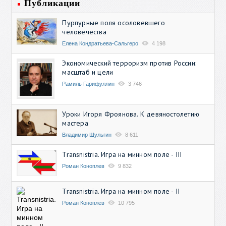
Публикации
Пурпурные поля осоловевшего
человечества
Елена Кондратьева-Сальгеро
4 198
Экономический терроризм против России:
масштаб и цели
Рамиль Гарифуллин
3 746
Уроки Игоря Фроянова. К девяностолетию
мастера
Владимир Шульгин
8 611
Transnistria. Игра на минном поле - III
Роман Коноплев
9 832
Transnistria. Игра на минном поле - II
Роман Коноплев
10 795