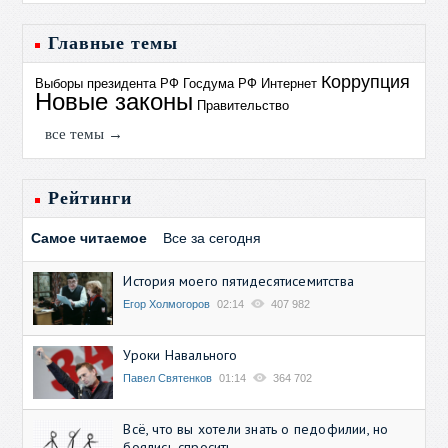
Главные темы
Коррупция
Выборы президента РФ
Госдума РФ
Интернет
Новые законы
Правительство
все темы →
Рейтинги
Самое читаемое
Все за сегодня
История моего пятидесятисемитства
Егор Холмогоров
02:14
407 982
Уроки Навального
Павел Святенков
01:14
364 702
Всё, что вы хотели знать о педофилии, но
боялись спросить