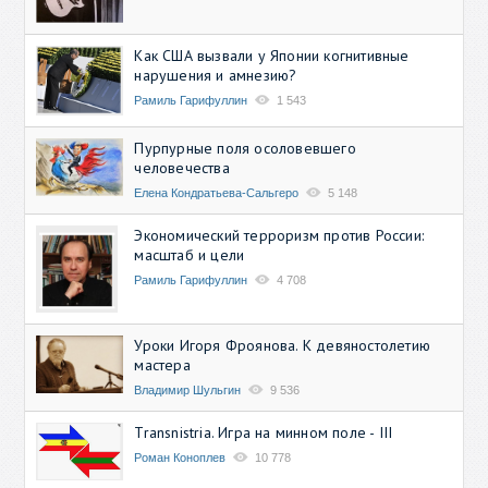
Как США вызвали у Японии когнитивные
нарушения и амнезию?
Рамиль Гарифуллин
1 543
Пурпурные поля осоловевшего
человечества
Елена Кондратьева-Сальгеро
5 148
Экономический терроризм против России:
масштаб и цели
Рамиль Гарифуллин
4 708
Уроки Игоря Фроянова. К девяностолетию
мастера
Владимир Шульгин
9 536
Transnistria. Игра на минном поле - III
Роман Коноплев
10 778