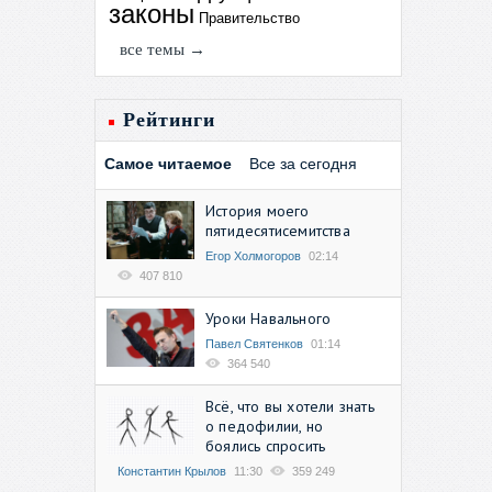
законы
Правительство
все темы →
Рейтинги
Самое читаемое
Все за сегодня
История моего
пятидесятисемитства
Егор Холмогоров
02:14
407 810
Уроки Навального
Павел Святенков
01:14
364 540
Всё, что вы хотели знать
о педофилии, но
боялись спросить
Константин Крылов
11:30
359 249