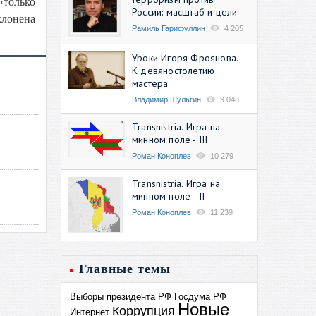
«только
России: масштаб и цели
клонена
Рамиль Гарифуллин
4 205
Уроки Игоря Фроянова.
К девяностолетию
мастера
Владимир Шульгин
9 048
Transnistria. Игра на
минном поле - III
Роман Коноплев
10 279
Transnistria. Игра на
минном поле - II
Роман Коноплев
11 239
Главные темы
Выборы президента РФ
Госдума РФ
Новые
Коррупция
Интернет