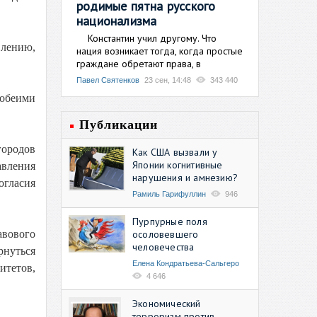
родимые пятна русского
национализма
Константин учил другому. Что
влению,
нация возникает тогда, когда простые
граждане обретают права, в
Павел Святенков
23 сен, 14:48
343 440
 обеими
Публикации
городов
Как США вызвали у
Японии когнитивные
авления
нарушения и амнезию?
огласия
Рамиль Гарифуллин
946
Пурпурные поля
осоловевшего
авового
человечества
рнуться
Елена Кондратьева-Сальгеро
итетов,
4 646
Экономический
терроризм против