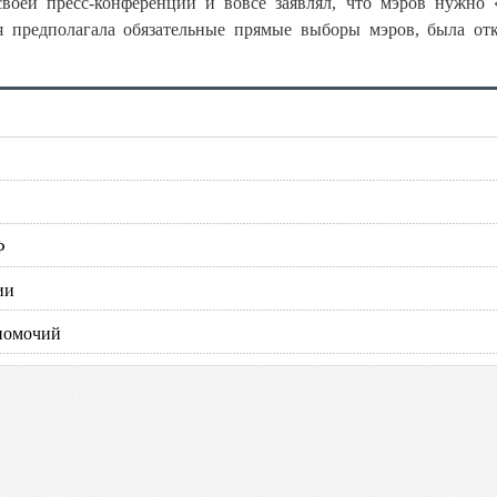
воей пресс-конференции и вовсе заявлял, что мэров нужно 
я предполагала обязательные прямые выборы мэров, была от
Ф
ии
лномочий