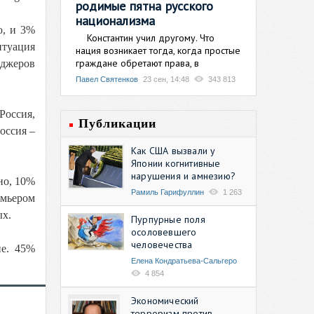
родимые пятна русского
национализма
ю, и 3%
Константин учил другому. Что
итуация
нация возникает тогда, когда простые
граждане обретают права, в
еджеров
Павел Святенков
23 сен, 14:48
343 813
Россия,
Публикации
оссия –
Как США вызвали у
Японии когнитивные
нарушения и амнезию?
но, 10%
Рамиль Гарифуллин
1 263
мьером
ых.
Пурпурные поля
осоловевшего
человечества
не. 45%
Елена Кондратьева-Сальгеро
4 854
Экономический
терроризм против