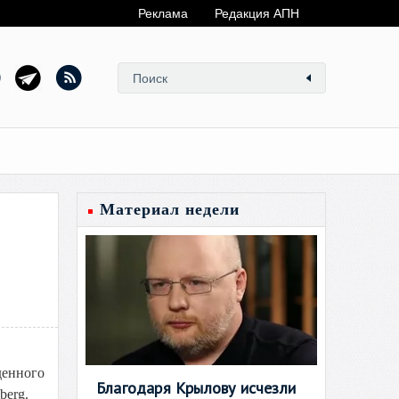
Реклама
Редакция АПН
Материал недели
денного
Благодаря Крылову исчезли
berg.