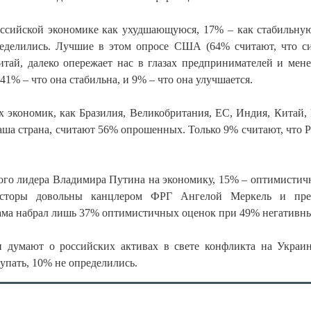
ссийской экономике как ухудшающуюся, 17% – как стабильну
определились. Лучшие в этом опросе США (64% считают, что с
итай, далеко опережает нас в глазах предпринимателей и мен
41% – что она стабильна, и 9% – что она улучшается.
 экономик, как Бразилия, Великобритания, ЕС, Индия, Китай, 
ша страна, считают 56% опрошенных. Только 9% считают, что Р
ого лидера Владимира Путина на экономику, 15% – оптимистич
есторы довольны канцлером ФРГ Ангелой Меркель и пре
ама набрал лишь 37% оптимистичных оценок при 49% негативн
и думают о российских активах в свете конфликта на Украи
упать, 10% не определились.