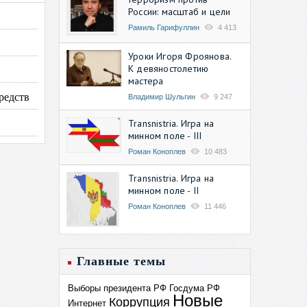
России: масштаб и цели
Рамиль Гарифуллин
4 413
Уроки Игоря Фроянова.
К девяностолетию
мастера
редств
Владимир Шульгин
9 247
Transnistria. Игра на
минном поле - III
Роман Коноплев
10 483
Transnistria. Игра на
минном поле - II
Роман Коноплев
11 446
Главные темы
Выборы президента РФ
Госдума РФ
Новые
Коррупция
Интернет