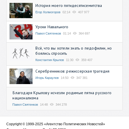
История моего пятидесятисемитства
Егор Холмогоров
02:14
407 977
Уроки Навального
Павел Святенков
01:14
364 697
Всё, что вы хотели знать о педофилии, но
боялись спросить
Константин Крылов
11:30
359 407
Серебренников: режиссерская трагедия
Игорь Караулов
14:50
347 381
Благодаря Крылову исчезли родимые пятна русского
национализма
Павел Святенков
14:48
344 278
Copyright © 1999-2025 «Агентство Политических Новостей»