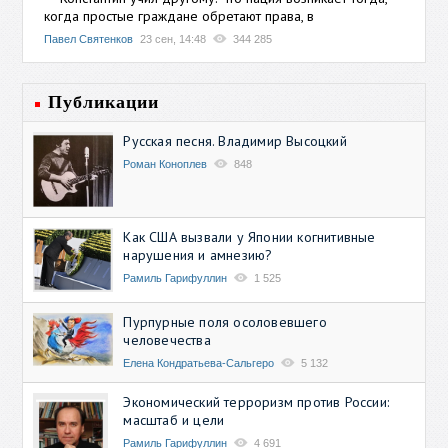
когда простые граждане обретают права, в
Павел Святенков
23 сен, 14:48
344 285
Публикации
Русская песня. Владимир Высоцкий
Роман Коноплев
848
Как США вызвали у Японии когнитивные
нарушения и амнезию?
Рамиль Гарифуллин
1 525
Пурпурные поля осоловевшего
человечества
Елена Кондратьева-Сальгеро
5 132
Экономический терроризм против России:
масштаб и цели
Рамиль Гарифуллин
4 691