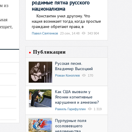
родимые пятна русского
м из
национализма
Константин учил другому. Что
ьная
нация возникает тогда, когда простые
граждане обретают права, в
ещает,
Павел Святенков
23 сен, 14:48
343 904
Публикации
Русская песня.
Владимир Высоцкий
Роман Коноплев
170
Как США вызвали у
Японии когнитивные
нарушения и амнезию?
Рамиль Гарифуллин
1 319
Пурпурные поля
осоловевшего
человечества