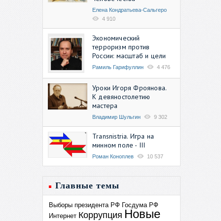
Елена Кондратьева-Сальгеро
4 910
Экономический
терроризм против
России: масштаб и цели
Рамиль Гарифуллин
4 476
Уроки Игоря Фроянова.
К девяностолетию
мастера
Владимир Шульгин
9 302
Transnistria. Игра на
минном поле - III
Роман Коноплев
10 537
Главные темы
Выборы президента РФ
Госдума РФ
Новые
Коррупция
Интернет