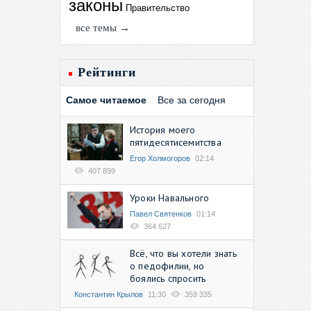
законы
Правительство
все темы →
Рейтинги
Самое читаемое
Все за сегодня
История моего
пятидесятисемитства
Егор Холмогоров
02:14
407 899
Уроки Навального
Павел Святенков
01:14
364 627
Всё, что вы хотели знать
о педофилии, но
боялись спросить
Константин Крылов
11:30
359 335