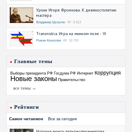
Уроки Игоря Фроянова. К девяностолетию
мастера
Владимир Шульгин
9 513
Transnistria. Игра на минном поле - III
Роман Коноплев
10 753
Главные темы
Коррупция
Выборы президента РФ
Госдума РФ
Интернет
Новые законы
Правительство
все темы →
Рейтинги
Самое читаемое
Все за сегодня
История моего пятидесятисемитства