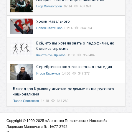
Егор Холмогоров
02:14
407 974
Уроки Навального
Павел Святенков
01:14
364 694
Всё, что вы хотели знать о педофилии, но
боялись спросить
Константин Крылов
11:30
359 404
Серебренников: режиссерская трагедия
Игорь Караулов
14:50
347 377
Благодаря Крылову исчезли родимые пятна русского
национализма
Павел Святенков
14:48
344 269
Copyright © 1999-2025 «Агентство Политических Новостей»
Лицензия Минпечати Эл. №77-2792