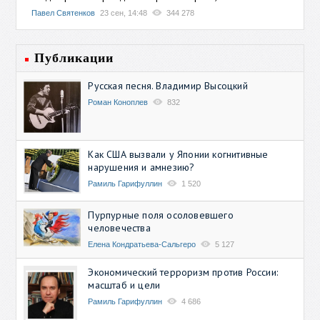
Павел Святенков
23 сен, 14:48
344 278
Публикации
Русская песня. Владимир Высоцкий
Роман Коноплев
832
Как США вызвали у Японии когнитивные
нарушения и амнезию?
Рамиль Гарифуллин
1 520
Пурпурные поля осоловевшего
человечества
Елена Кондратьева-Сальгеро
5 127
Экономический терроризм против России:
масштаб и цели
Рамиль Гарифуллин
4 686