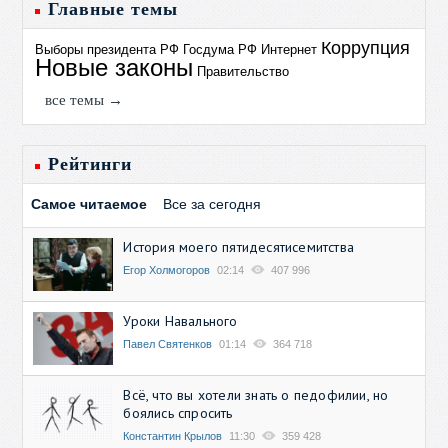
Главные темы
Коррупция
Выборы президента РФ
Госдума РФ
Интернет
Новые законы
Правительство
все темы →
Рейтинги
Самое читаемое
Все за сегодня
История моего пятидесятисемитства
Егор Холмогоров
02:14
407 996
Уроки Навального
Павел Святенков
01:14
364 718
Всё, что вы хотели знать о педофилии, но
боялись спросить
Константин Крылов
11:30
359 428