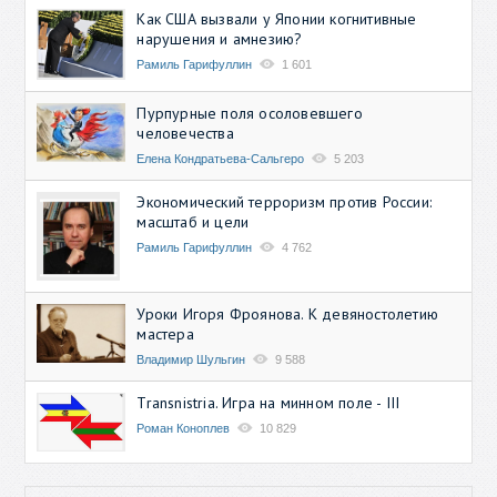
Как США вызвали у Японии когнитивные
нарушения и амнезию?
Рамиль Гарифуллин
1 601
Пурпурные поля осоловевшего
человечества
Елена Кондратьева-Сальгеро
5 203
Экономический терроризм против России:
масштаб и цели
Рамиль Гарифуллин
4 762
Уроки Игоря Фроянова. К девяностолетию
мастера
Владимир Шульгин
9 588
Transnistria. Игра на минном поле - III
Роман Коноплев
10 829