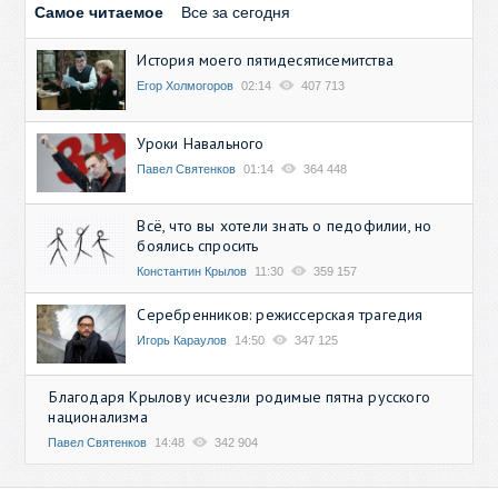
Самое читаемое
Все за сегодня
История моего пятидесятисемитства
Егор Холмогоров
02:14
407 713
Уроки Навального
Павел Святенков
01:14
364 448
Всё, что вы хотели знать о педофилии, но
боялись спросить
Константин Крылов
11:30
359 157
Серебренников: режиссерская трагедия
Игорь Караулов
14:50
347 125
Благодаря Крылову исчезли родимые пятна русского
национализма
Павел Святенков
14:48
342 904