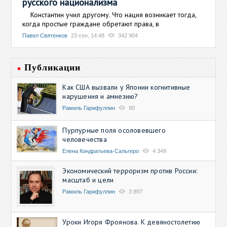
русского национализма
Константин учил другому. Что нация возникает тогда,
когда простые граждане обретают права, в
Павел Святенков
23 сен, 14:48
342 904
Публикации
Как США вызвали у Японии когнитивные
нарушения и амнезию?
Рамиль Гарифуллин
90
Пурпурные поля осоловевшего
человечества
Елена Кондратьева-Сальгеро
4 349
Экономический терроризм против России:
масштаб и цели
Рамиль Гарифуллин
3 897
Уроки Игоря Фроянова. К девяностолетию