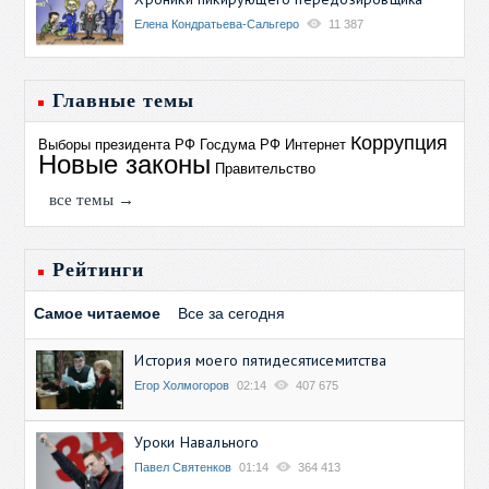
Елена Кондратьева-Сальгеро
11 387
Главные темы
Коррупция
Выборы президента РФ
Госдума РФ
Интернет
Новые законы
Правительство
все темы →
Рейтинги
Самое читаемое
Все за сегодня
История моего пятидесятисемитства
Егор Холмогоров
02:14
407 675
Уроки Навального
Павел Святенков
01:14
364 413