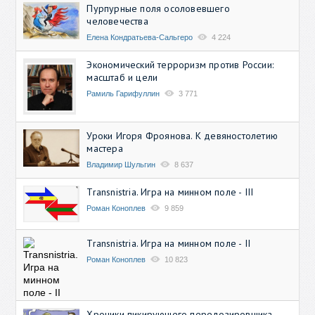
Пурпурные поля осоловевшего
человечества
Елена Кондратьева-Сальгеро
4 224
Экономический терроризм против России:
масштаб и цели
Рамиль Гарифуллин
3 771
Уроки Игоря Фроянова. К девяностолетию
мастера
Владимир Шульгин
8 637
Transnistria. Игра на минном поле - III
Роман Коноплев
9 859
Transnistria. Игра на минном поле - II
Роман Коноплев
10 823
Хроники пикирующего передозировщика