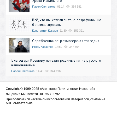
Уроки Навального
Павел Святенков
01:14
364 681
Всё, что вы хотели знать о педофилии, но
боялись спросить
Константин Крылов
11:30
359 391
Серебренников: режиссерская трагедия
Игорь Караулов
14:50
347 364
Благодаря Крылову исчезли родимые пятна русского
национализма
Павел Святенков
14:48
344 196
Copyright © 1999-2025 «Агентство Политических Новостей»
Лицензия Минпечати Эл. №77-2792
При полном или частичном использовании материалов, ссылка на
АПН обязательна