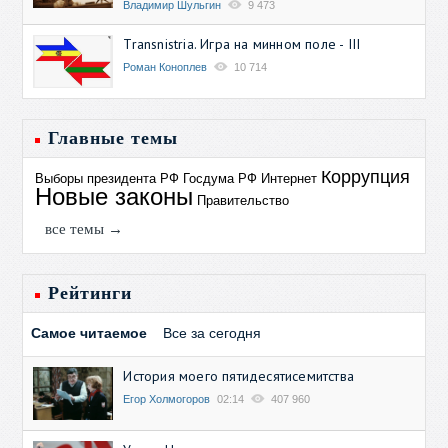
Владимир Шульгин
9 473
Transnistria. Игра на минном поле - III
Роман Коноплев
10 714
Главные темы
Коррупция
Выборы президента РФ
Госдума РФ
Интернет
Новые законы
Правительство
все темы →
Рейтинги
Самое читаемое
Все за сегодня
История моего пятидесятисемитства
Егор Холмогоров
02:14
407 960