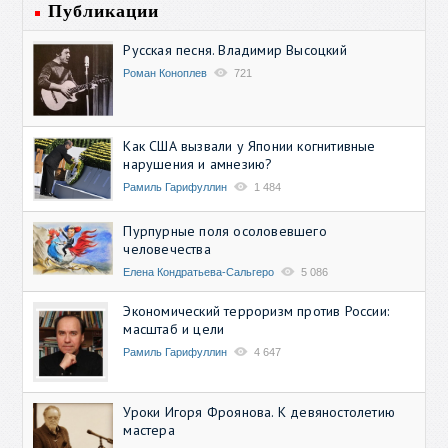
Публикации
Русская песня. Владимир Высоцкий
Роман Коноплев
721
Как США вызвали у Японии когнитивные
нарушения и амнезию?
Рамиль Гарифуллин
1 484
Пурпурные поля осоловевшего
человечества
Елена Кондратьева-Сальгеро
5 086
Экономический терроризм против России:
масштаб и цели
Рамиль Гарифуллин
4 647
Уроки Игоря Фроянова. К девяностолетию
мастера