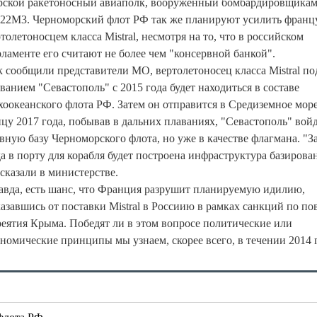
рской ракетоносный авиаполк, вооруженный бомбардировщика
-22М3. Черноморский флот РФ так же планируют усилить франц
толетоносцем класса Mistral, несмотря на то, что в российском
рламенте его считают не более чем "консервной банкой".
к сообщили представители МО, вертолетоносец класса Mistral по
ванием "Севастополь" с 2015 года будет находиться в составе
хоокеанского флота РФ. Затем он отправится в Средиземное море
цу 2017 года, побывав в дальних плаваниях, "Севастополь" войд
вную базу Черноморского флота, но уже в качестве флагмана. "З
а в порту для корабля будет построена инфраструктура базирован
сказали в министерстве.
авда, есть шанс, что Франция разрушит планируемую идилию,
азавшись от поставки Mistral в Россиию в рамках санкций по по
реятия Крыма. Победят ли в этом вопросе политические или
ономические принципы мы узнаем, скорее всего, в течении 2014 
флота РФ