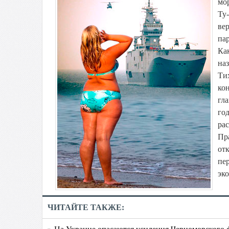
мо
Ту
вер
па
Ка
наз
Ти
кон
гла
год
рас
Пр
отк
пе
эк
ЧИТАЙТЕ ТАКЖЕ:
» На Украине опасаются усиления Черноморского 