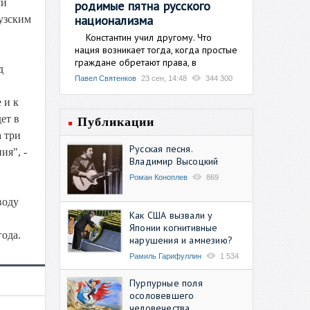
ми
родимые пятна русского
национализма
узским
Константин учил другому. Что
нация возникает тогда, когда простые
граждане обретают права, в
д
Павел Святенков
23 сен, 14:48
344 300
 и к
ет в
Публикации
а три
Русская песня.
ия", -
Владимир Высоцкий
Роман Коноплев
869
воду
Как США вызвали у
Японии когнитивные
года.
нарушения и амнезию?
Рамиль Гарифуллин
1 534
Пурпурные поля
осоловевшего
человечества