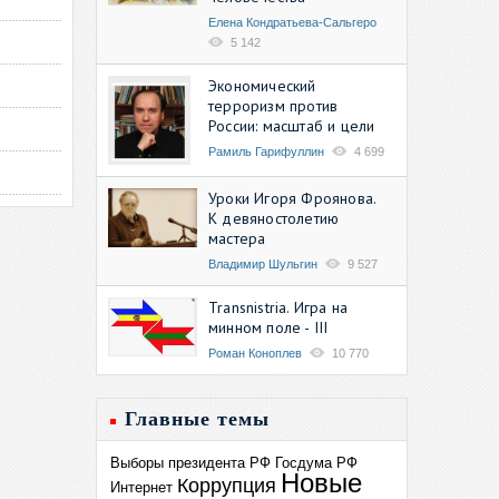
Елена Кондратьева-Сальгеро
5 142
Экономический
терроризм против
России: масштаб и цели
Рамиль Гарифуллин
4 699
Уроки Игоря Фроянова.
К девяностолетию
мастера
Владимир Шульгин
9 527
Transnistria. Игра на
минном поле - III
Роман Коноплев
10 770
Главные темы
Выборы президента РФ
Госдума РФ
Новые
Коррупция
Интернет