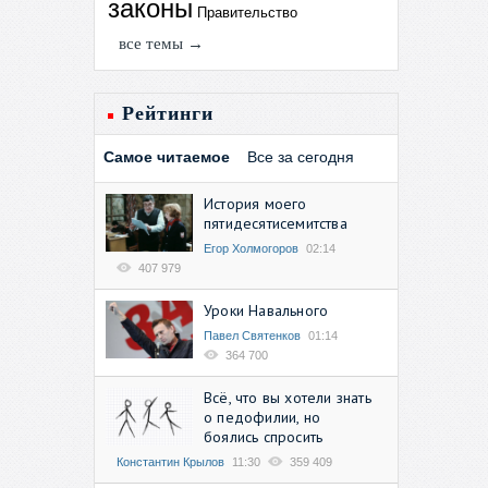
законы
Правительство
все темы →
Рейтинги
Самое читаемое
Все за сегодня
История моего
пятидесятисемитства
Егор Холмогоров
02:14
407 979
Уроки Навального
Павел Святенков
01:14
364 700
Всё, что вы хотели знать
о педофилии, но
боялись спросить
Константин Крылов
11:30
359 409