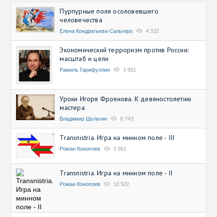
Пурпурные поля осоловевшего
человечества
Елена Кондратьева-Сальгеро
4 332
Экономический терроризм против России:
масштаб и цели
Рамиль Гарифуллин
3 881
Уроки Игоря Фроянова. К девяностолетию
мастера
Владимир Шульгин
8 743
Transnistria. Игра на минном поле - III
Роман Коноплев
9 961
Transnistria. Игра на минном поле - II
Роман Коноплев
10 922