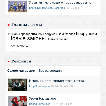
Хроники пикирующего передозировщика
Елена Кондратьева-Сальгеро
11 484
Главные темы
Коррупция
Выборы президента РФ
Госдума РФ
Интернет
Новые законы
Правительство
все темы →
Рейтинги
Самое читаемое
Все за сегодня
История моего пятидесятисемитства
Егор Холмогоров
02:14
407 704
Уроки Навального
Павел Святенков
01:14
364 441