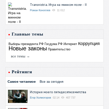
Transnistria. Игра на минном поле - II
Роман Коноплев
11 012
Главные темы
Коррупция
Выборы президента РФ
Госдума РФ
Интернет
Новые законы
Правительство
все темы →
Рейтинги
Самое читаемое
Все за сегодня
История моего пятидесятисемитства
Егор Холмогоров
02:14
407 737