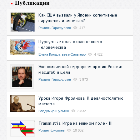
Публикации
Как США вызвали у Японии когнитивные
нарушения и амнезию?
Рамиль Гарифуллин
417
Пурпурные поля осоловевшего
человечества
Елена Кондратьева-Сальгеро
4 422
Экономический терроризм против России:
масштаб и цели
Рамиль Гарифуллин
3 973
Уроки Игоря Фроянова. К девяностолетию
мастера
Владимир Шульгин
8 832
Transnistria. Игра на минном поле - III
Роман Коноплев
10 052