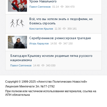
Уроки Навального
Павел Святенков
01:14
364 470
Всё, что вы хотели знать о педофилии, но
боялись спросить
Константин Крылов
11:30
359 181
Серебренников: режиссерская трагедия
Игорь Караулов
14:50
347 150
Благодаря Крылову исчезли родимые пятна русского
национализма
Павел Святенков
14:48
343 030
Copyright © 1999-2025 «Агентство Политических Новостей»
Лицензия Минпечати Эл. №77-2792
При полном или частичном использовании материалов, ссылка на
АПН обязательна