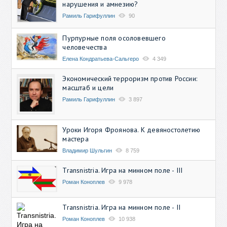
нарушения и амнезию?
Рамиль Гарифуллин
90
Пурпурные поля осоловевшего
человечества
Елена Кондратьева-Сальгеро
4 349
Экономический терроризм против России:
масштаб и цели
Рамиль Гарифуллин
3 897
Уроки Игоря Фроянова. К девяностолетию
мастера
Владимир Шульгин
8 759
Transnistria. Игра на минном поле - III
Роман Коноплев
9 978
Transnistria. Игра на минном поле - II
Роман Коноплев
10 938