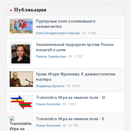
Публикации
Пурпурные поля осоловевшего
человечества
Елена Кондратьева-Сальгеро
4 183
Экономический терроризм против России:
масштаб и цели
Рамиль Гарифуллин
3 733
Уроки Игоря Фроянова. К девяностолетию
мастера
Владимир Шульгин
8 597
Transnistria. Игра на минном поле - III
Роман Коноплев
9 817
Transnistria. Игра на минном поле - II
Роман Коноплев
10 780