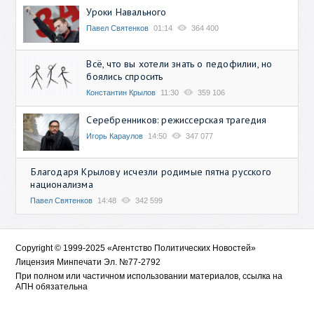
Уроки Навального
Павел Святенков
01:14
364 400
Всё, что вы хотели знать о педофилии, но
боялись спросить
Константин Крылов
11:30
359 106
Серебренников: режиссерская трагедия
Игорь Караулов
14:50
347 077
Благодаря Крылову исчезли родимые пятна русского
национализма
Павел Святенков
14:48
342 599
Copyright © 1999-2025 «Агентство Политических Новостей»
Лицензия Минпечати Эл. №77-2792
При полном или частичном использовании материалов, ссылка на
АПН обязательна