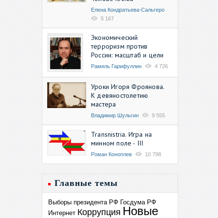
Елена Кондратьева-Сальгеро
5 167
Экономический
терроризм против
России: масштаб и цели
Рамиль Гарифуллин
4 726
Уроки Игоря Фроянова.
К девяностолетию
мастера
Владимир Шульгин
9 555
Transnistria. Игра на
минном поле - III
Роман Коноплев
10 798
Главные темы
Выборы президента РФ
Госдума РФ
Новые
Коррупция
Интернет