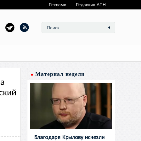
Реклама
Редакция АПН
Материал недели
ла
ский
Благодаря Крылову исчезли