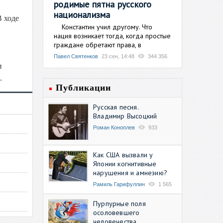
родимые пятна русского
национализма
 ходе
Константин учил другому. Что
нация возникает тогда, когда простые
.
граждане обретают права, в
Павел Святенков
23 сен, 14:48
344 356
и
.
Публикации
Русская песня.
Владимир Высоцкий
Роман Коноплев
933
Как США вызвали у
Японии когнитивные
нарушения и амнезию?
Рамиль Гарифуллин
1 565
Пурпурные поля
осоловевшего
человечества