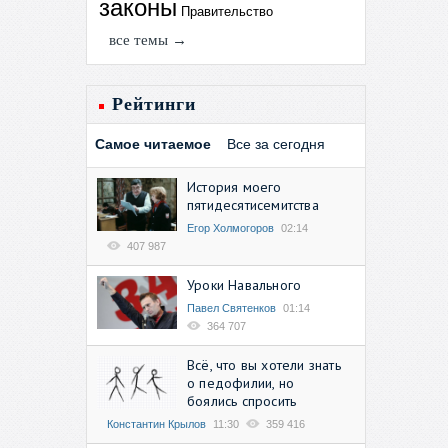
законы
Правительство
все темы →
Рейтинги
Самое читаемое
Все за сегодня
История моего
пятидесятисемитства
Егор Холмогоров
02:14
407 987
Уроки Навального
Павел Святенков
01:14
364 707
Всё, что вы хотели знать
о педофилии, но
боялись спросить
Константин Крылов
11:30
359 416