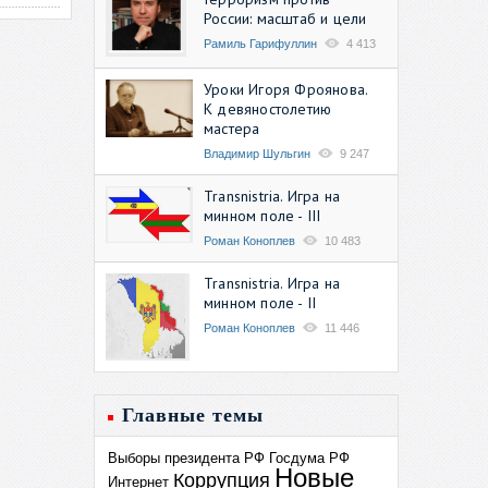
России: масштаб и цели
Рамиль Гарифуллин
4 413
Уроки Игоря Фроянова.
К девяностолетию
мастера
Владимир Шульгин
9 247
Transnistria. Игра на
минном поле - III
Роман Коноплев
10 483
Transnistria. Игра на
минном поле - II
Роман Коноплев
11 446
Главные темы
Выборы президента РФ
Госдума РФ
Новые
Коррупция
Интернет