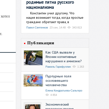
родимые пятна русского
национализма
Константин учил другому. Что
 хотел
нация возникает тогда, когда простые
граждане обретают права, в
Павел Святенков
23 сен, 14:48
343 813
т.
Публикации
Как США вызвали у
Японии когнитивные
нарушения и амнезию?
Рамиль Гарифуллин
1 263
Пурпурные поля
осоловевшего
человечества
Елена Кондратьева-Сальгеро
4 854
Экономический
терроризм против