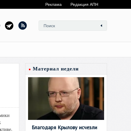
Реклама
Редакция АПН
Материал недели
омики
к
Благодаря Крылову исчезли
ктиве.