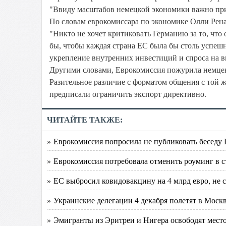
"Ввиду масштабов немецкой экономики важно прин
По словам еврокомиссара по экономике Олли Рена
"Никто не хочет критиковать Германию за то, что о
бы, чтобы каждая страна ЕС была бы столь успешн
укрепление внутренних инвестиций и спроса на в
Другими словами, Еврокомиссия пожурила немцев
Разительное различие с форматом общения с той ж
предписали ограничить экспорт директивно.
ЧИТАЙТЕ ТАКЖЕ:
» Еврокомиссия попросила не публиковать беседу 
» Еврокомиссия потребовала отменить роуминг в 
» ЕС выбросил ковидовакцину на 4 млрд евро, не с
» Украинские делегации 4 декабря полетят в Моск
» Эмигранты из Эритреи и Нигера освободят место