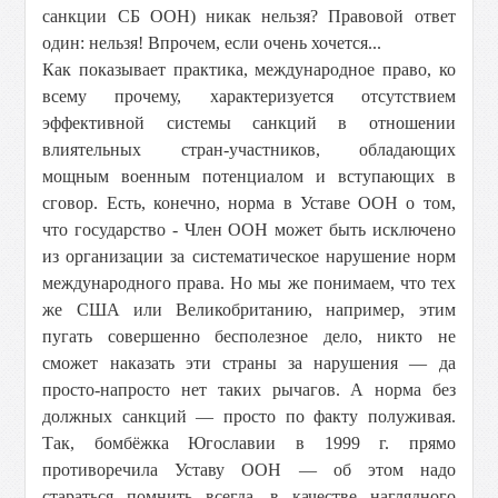
санкции СБ ООН) никак нельзя? Правовой ответ
один: нельзя! Впрочем, если очень хочется...
Как показывает практика, международное право, ко
всему прочему, характеризуется отсутствием
эффективной системы санкций в отношении
влиятельных стран-участников, обладающих
мощным военным потенциалом и вступающих в
сговор. Есть, конечно, норма в Уставе ООН о том,
что государство - Член ООН может быть исключено
из организации за систематическое нарушение норм
международного права. Но мы же понимаем, что тех
же США или Великобританию, например, этим
пугать совершенно бесполезное дело, никто не
сможет наказать эти страны за нарушения — да
просто-напросто нет таких рычагов. А норма без
должных санкций — просто по факту полуживая.
Так, бомбёжка Югославии в 1999 г. прямо
противоречила Уставу ООН — об этом надо
стараться помнить всегда, в качестве наглядного