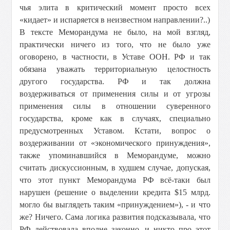
чья элита в критический момент просто всех
«кидает» и испаряется в неизвестном направлении?..)
В тексте Меморандума не было, на мой взгляд,
практически ничего из того, что не было уже
оговорено, в частности, в Уставе ООН. РФ и так
обязана уважать территориальную целостность
другого государства. РФ и так должна
воздерживаться от применения силы и от угрозы
применения силы в отношении суверенного
государства, кроме как в случаях, специально
предусмотренных Уставом. Кстати, вопрос о
воздерживании от «экономического принуждения»,
также упоминавшийся в Меморандуме, можно
считать дискуссионным, в худшем случае, допуская,
что этот пункт Меморандума РФ всё-таки был
нарушен (решение о выделении кредита $15 млрд.
могло бы выглядеть таким «принуждением»), - и что
же? Ничего. Сама логика развития подсказывала, что
РФ действовала вполне законно, и никто про этот