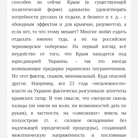
способен ли сейчас Крым (в существующей
политической форме) адекватно удовлетворять
потребности русских (в отдыхе, в бизнесе и т. д. - с
обоюдным эффектом и для крымчан, разумеется), а
если нет, то что этому мешает? Многие любят ездить
отдыхать именно туда, а не на российское
черноморское побережье. На первый взгляд всё
неудобство от того, что Крым находится под
юрисдикцией Украины, - так это иногда
возникающие придирки украинских пограничников.
Но этот фактор, скажем, минимальный. Куда опасней
другое. Например, все 23 года «незалежности»
власти на Украине фактически разгуливали аппетиты
крымских татар. В том смысле, что смотрели сквозь
пальцы (не имели ни воли, ни возможностей дать по
рукам), в частности, на «самозахват» земель на
полуострове (т. е. силовое овладевание без
надлежащей юридической процедуры), создающий
межэтническую напряжённость и постоянные