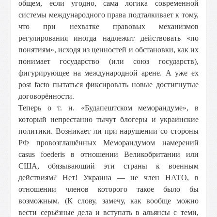
общем, если угодно, сама логика современной
системы международного права подталкивает к тому,
что при нехватке правовых механизмов
регулирования иногда надлежит действовать «по
понятиям», исходя из ценностей и обстановки, как их
понимает государство (или союз государств),
фигурирующее на международной арене. А уже ex
post facto пытаться фиксировать новые достигнутые
договорённости.
Теперь о т. н. «Будапештском меморандуме», в
который непрестанно тычут блогеры и украинские
политики. Возникает ли при нарушении со стороны
РФ провозглашённых Меморандумом намерений
casus foederis в отношении Великобритании или
США, обязывающий эти страны к военным
действиям? Нет! Украина — не член НАТО, в
отношении членов которого такое было бы
возможным. (К слову, замечу, как вообще можно
вести серьёзные дела и вступать в альянсы с теми,