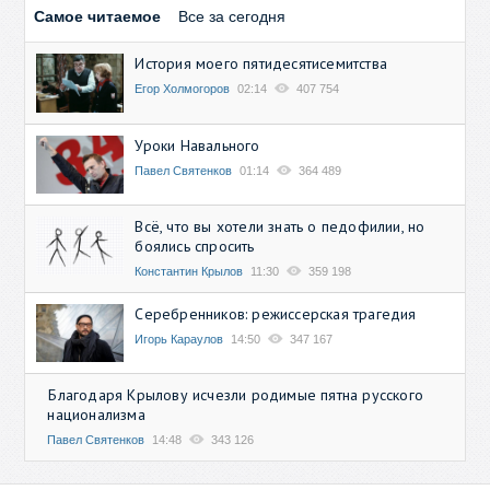
Самое читаемое
Все за сегодня
История моего пятидесятисемитства
Егор Холмогоров
02:14
407 754
Уроки Навального
Павел Святенков
01:14
364 489
Всё, что вы хотели знать о педофилии, но
боялись спросить
Константин Крылов
11:30
359 198
Серебренников: режиссерская трагедия
Игорь Караулов
14:50
347 167
Благодаря Крылову исчезли родимые пятна русского
национализма
Павел Святенков
14:48
343 126