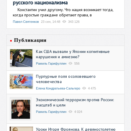
русского национализма
Константин учил другому. Что нация возникает тогда,
когда простые граждане обретают права, в
Павел Святенков
23 сен, 14:48
343 126
Публикации
Как США вызвали у Японии когнитивные
нарушения и амнезию?
Рамиль Гарифуллин
556
Пурпурные поля осоловевшего
человечества
Елена Кондратьева-Сальгеро
4 475
Экономический терроризм против России:
масштаб и цели
Рамиль Гарифуллин
4 024
Уроки Игоря Фроянова. К девяностолетию