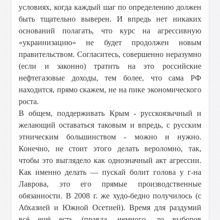
условиях, когда каждый шаг по определению должен
быть тщательно выверен. И впредь нет никаких
оснований полагать, что курс на агрессивную
«украинизацию» не будет продолжен новым
правительством. Согласитесь, совершенно неразумно
(если и законно) тратить на это российские
нефтегазовые доходы, тем более, что сама РФ
находится, прямо скажем, не на пике экономического
роста.
В общем, поддерживать Крым - русскоязычный и
желающий оставаться таковым и впредь, с русским
этническим большинством - можно и нужно.
Конечно, не стоит этого делать вероломно, так,
чтобы это выглядело как однозначный акт агрессии.
Как именно делать — пускай болит голова у г-на
Лаврова, это его прямые производственные
обязанности. В 2008 г. же худо-бедно получилось (с
Абхазией и Южной Осетией). Время для раздумий
всё ещё есть (правда, немного, до выборов