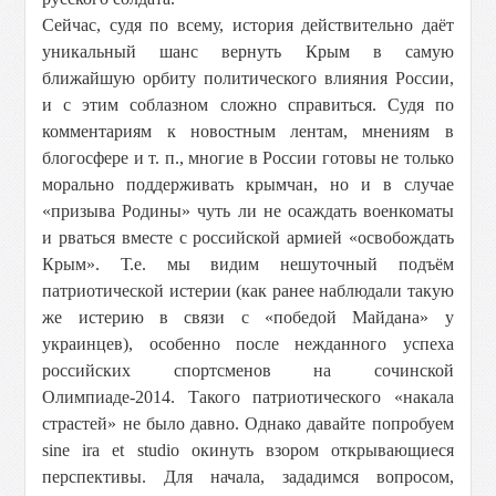
Сейчас, судя по всему, история действительно даёт
уникальный шанс вернуть Крым в самую
ближайшую орбиту политического влияния России,
и с этим соблазном сложно справиться. Судя по
комментариям к новостным лентам, мнениям в
блогосфере и т. п., многие в России готовы не только
морально поддерживать крымчан, но и в случае
«призыва Родины» чуть ли не осаждать военкоматы
и рваться вместе с российской армией «освобождать
Крым». Т.е. мы видим нешуточный подъём
патриотической истерии (как ранее наблюдали такую
же истерию в связи с «победой Майдана» у
украинцев), особенно после нежданного успеха
российских спортсменов на сочинской
Олимпиаде-2014. Такого патриотического «накала
страстей» не было давно. Однако давайте попробуем
sine ira et studio окинуть взором открывающиеся
перспективы. Для начала, зададимся вопросом,