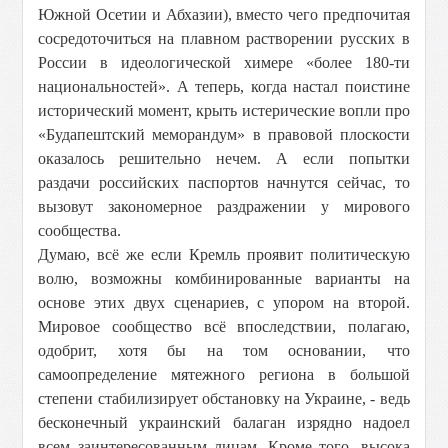
Южной Осетии и Абхазии), вместо чего предпочитая
сосредоточиться на плавном растворении русских в
России в идеологической химере «более 180-ти
национальностей». А теперь, когда настал поистине
исторический момент, крыть истерические вопли про
«Будапештский меморандум» в правовой плоскости
оказалось решительно нечем. А если попытки
раздачи российских паспортов начнутся сейчас, то
вызовут закономерное раздражении у мирового
сообщества.
Думаю, всё же если Кремль проявит политическую
волю, возможны комбинированные варианты на
основе этих двух сценариев, с упором на второй.
Мировое сообщество всё впоследствии, полагаю,
одобрит, хотя бы на том основании, что
самоопределение мятежного региона в большой
степени стабилизирует обстановку на Украине, - ведь
бесконечный украинский балаган изрядно надоел
всем заинтересованным лицам. Кроме того, высока