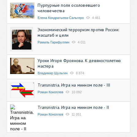
Пурпурные поля осоловевшего
человечества
Елена Кондратьева-Сальгеро
4 461
Экономический терроризм против России:
масштаб и цели
Рамиль Гарифуллин
4 011
Уроки Игоря Фроянова. К девяностолетию
мастера
Владимир Шульгин
8 874
Transnistria. Игра на минном поле - III
Роман Коноплев
10 092
Transnistria. Игра на минном поле - II
Роман Коноплев
11 051