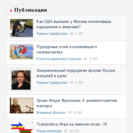
Публикации
Как США вызвали у Японии когнитивные
нарушения и амнезию?
Рамиль Гарифуллин
1 157
Пурпурные поля осоловевшего
человечества
Елена Кондратьева-Сальгеро
4 792
Экономический терроризм против России:
масштаб и цели
Рамиль Гарифуллин
4 357
Уроки Игоря Фроянова. К девяностолетию
мастера
Владимир Шульгин
9 188
Transnistria. Игра на минном поле - III
Роман Коноплев
10 427