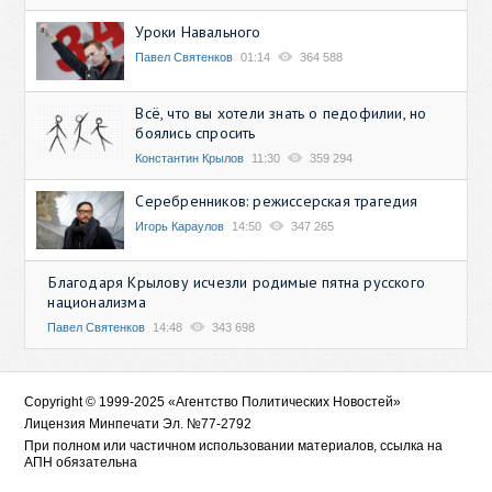
Уроки Навального
Павел Святенков
01:14
364 588
Всё, что вы хотели знать о педофилии, но
боялись спросить
Константин Крылов
11:30
359 294
Серебренников: режиссерская трагедия
Игорь Караулов
14:50
347 265
Благодаря Крылову исчезли родимые пятна русского
национализма
Павел Святенков
14:48
343 698
Copyright © 1999-2025 «Агентство Политических Новостей»
Лицензия Минпечати Эл. №77-2792
При полном или частичном использовании материалов, ссылка на
АПН обязательна