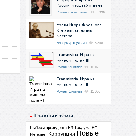
России: масштаб и цели
Рамиль Гарифуллин
3 996
Уроки Игоря Фроянова.
К девяностолетию
мастера
Владимир Шульгин
8 858
Transnistria. Игра на
минном поле - III
Роман Коноплев
10 075
Transnistria. Игра на
минном поле - II
Роман Коноплев
11 036
Главные темы
Выборы президента РФ
Госдума РФ
Новые
Коррупция
Интернет