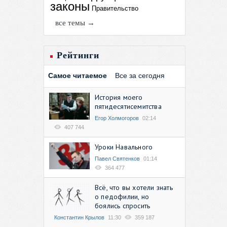
законы
Правительство
все темы →
Рейтинги
Самое читаемое
Все за сегодня
История моего
пятидесятисемитства
Егор Холмогоров
02:14
407 744
Уроки Навального
Павел Святенков
01:14
364 477
Всё, что вы хотели знать
о педофилии, но
боялись спросить
Константин Крылов
11:30
359 187