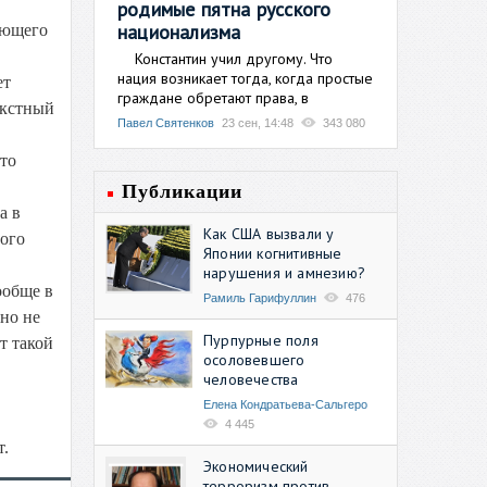
родимые пятна русского
национализма
яющего
Константин учил другому. Что
нация возникает тогда, когда простые
ет
граждане обретают права, в
екстный
Павел Святенков
23 сен, 14:48
343 080
 то
Публикации
а в
Как США вызвали у
ного
Японии когнитивные
нарушения и амнезию?
ообще в
Рамиль Гарифуллин
476
но не
Пурпурные поля
т такой
осоловевшего
человечества
Елена Кондратьева-Сальгеро
4 445
т.
Экономический
терроризм против