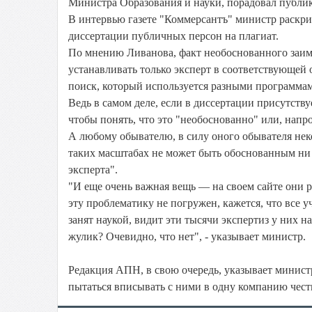
Министра Образования и науки, порадовал публи
В интервью газете "Коммерсантъ" министр раскри
диссертации публичных персон на плагиат.
По мнению Ливанова, факт необоснованного заим
устанавливать только эксперт в соответствующей
поиск, который используется разными программами
Ведь в самом деле, если в диссертации присутству
чтобы понять, что это "необоснованно" или, напр
А любому обывателю, в силу оного обывателя нек
таких масштабах не может быть обоснованным ни 
эксперта".
"И еще очень важная вещь — на своем сайте они р
эту проблематику не погружен, кажется, что все
занят наукой, видит эти тысячи экспертиз у них на
жулик? Очевидно, что нет", - указывает министр.
Редакция АПН, в свою очередь, указывает минист
пытаться вписывать с ними в одну компанию честн