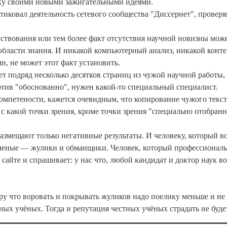
ку своими новыми зажигательными идеями.
тиковал деятельность сетевого сообщества "Диссернет", провер
ствования или тем более факт отсутствия научной новизны мож
 области знания. И никакой компьютерный анализ, никакой конт
, не может этот факт установить.
ет подряд несколько десятков страниц из чужой научной работы,
отив "обоснованно", нужен какой-то специальный специалист.
омпетености, кажется очевидным, что копирование чужого текст
с какой точки зрения, кроме точки зрения "специально отобран
азмещают только негативные результаты. И человеку, который в
 ученые — жулики и обманщики. Человек, который профессиональ
 сайте и спрашивает: у нас что, любой кандидат и доктор наук во
ру что воровать и покрывать жуликов надо поелику меньше и не
ых учёных. Тогда и репутация честных учёных страдать не буде