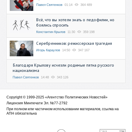
Павел Святенков
01:14
364 489
Всё, что вы хотели знать о педофилии, но
боялись спросить
Константин Крылов
11:30
359 198
Серебренников: режиссерская трагедия
Игорь Караулов
14:50
347 167
Благодаря Крылову исчезли родимые пятна русского
национализма
Павел Святенков
14:48
343 126
Copyright © 1999-2025 «Агентство Политических Новостей»
Лицензия Минпечати Эл. №77-2792
При полном или частичном использовании материалов, ссылка на
АПН обязательна