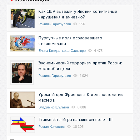
Как США вызвали у Японии когнитивные
нарушения и амнезию?
Рамиль Гарифуллин
556
Пурпурные поля осоловевшего
человечества
Елена Кондратьева-Сальгеро
4 475
Экономический терроризм против России:
масштаб и цели
Рамиль Гарифуллин
4 024
Уроки Игоря Фроянова. К девяностолетию
мастера
Владимир Шульгин
8 886
Transnistria. Игра на минном поле - III
Роман Коноплев
10 105