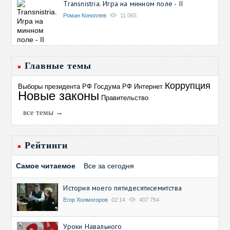
Transnistria. Игра на минном поле - II
Роман Коноплев
11 065
Главные темы
Коррупция
Выборы президента РФ
Госдума РФ
Интернет
Новые законы
Правительство
все темы →
Рейтинги
Самое читаемое
Все за сегодня
История моего пятидесятисемитства
Егор Холмогоров
02:14
407 754
Уроки Навального