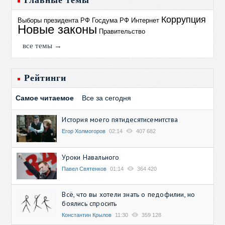
Главные темы
Коррупция
Выборы президента РФ
Госдума РФ
Интернет
Новые законы
Правительство
все темы →
Рейтинги
Самое читаемое
Все за сегодня
История моего пятидесятисемитства
Егор Холмогоров
02:14
407 682
Уроки Навального
Павел Святенков
01:14
364 420
Всё, что вы хотели знать о педофилии, но
боялись спросить
Константин Крылов
11:30
359 128