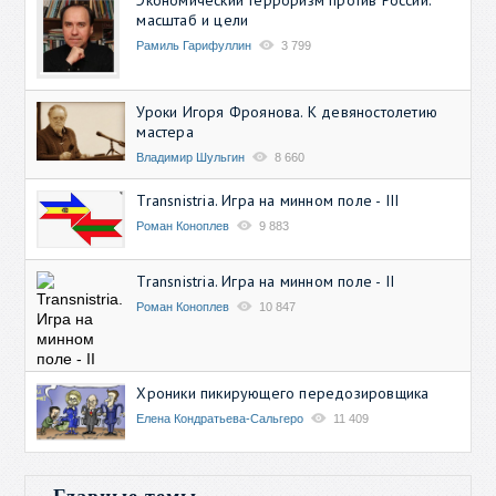
масштаб и цели
Рамиль Гарифуллин
3 799
Уроки Игоря Фроянова. К девяностолетию
мастера
Владимир Шульгин
8 660
Transnistria. Игра на минном поле - III
Роман Коноплев
9 883
Transnistria. Игра на минном поле - II
Роман Коноплев
10 847
Хроники пикирующего передозировщика
Елена Кондратьева-Сальгеро
11 409