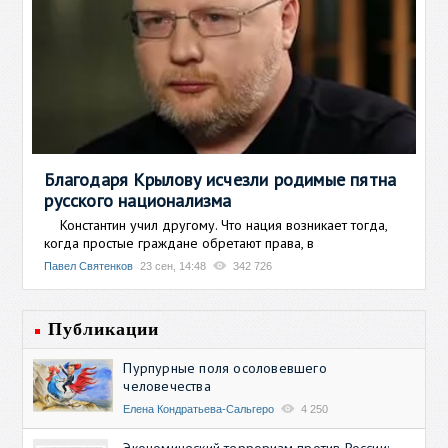
Благодаря Крылову исчезли родимые пятна
русского национализма
Константин учил другому. Что нация возникает тогда,
когда простые граждане обретают права, в
Павел Святенков
23 сен, 14:48
342 726
Публикации
Пурпурные поля осоловевшего
человечества
Елена Кондратьева-Сальгеро
4 250
Экономический терроризм против России: